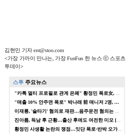
김현민 기자 ent@stoo.com
<가장 가까이 만나는, 가장 FunFun 한 뉴스 ⓒ 스포츠
투데이>
스투
주요뉴스
"카톡 멀티 프로필로 관계 은폐" 황정민 폭로女, 문자…
"매출 10% 안주면 폭로" 박나래 前 매니저 2명, …
이재룡, '술타기' 혐의로 재판…음주운전 혐의는 미적용…
진아름, 득남 후 근황…출산 후에도 여전한 미모 [스타…
황정민 사생활 논란의 쟁점…잇단 폭로·반박 오가는 소모…