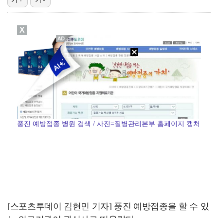
[ST포토] 정지효, 수분 보충은 필수
X
아이들, '톰보이'까지 MV 4억뷰 돌파…통산 3번째 …
[ST포토] 장은수, 3라운드 기대하세요
[ST포토] 유현조, 페어웨이 끝까지 가자
[ST포토] 서교림, 아쉬운 표정
풍진 예방접종 병원 검색 / 사진=질병관리본부 홈페이지 캡처
[스포츠투데이 김현민 기자] 풍진 예방접종을 할 수 있