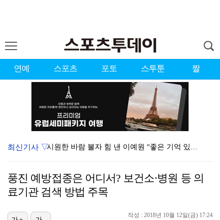
연예
스포츠
포토
스투툰
짤
최신기사 ▽
시원한 바람 불자 힘 낸 이예원 "좋은 기억 있는 테디…
강채연, 제주삼다수 3R 선두 질주…서어진·장은수 1타…
풍진 예방접종은 어디서? 보건소·병원 등 의
'전참시' 리센느 메이 "희망 보이지 않아 팀 탈퇴 고…
료기관 검색 방법 주목
[ST포토] 정지효, 퍼터 확인
작성 : 2018년 10월 12일(금) 17:24
가+
가-
"친한 척 좀 해"…나영석·배정남, 불화설 재차 해명(…