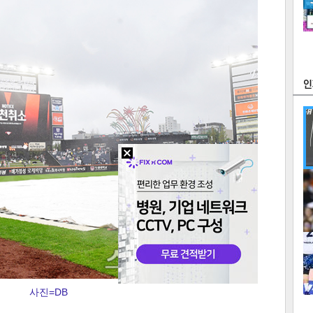
츠
라이프
포토
만화
FOC
많
연예
1
텍스
텍스
url 복
인쇄
목록
사진=DB
2