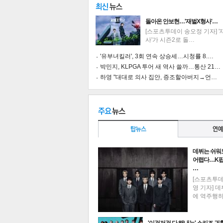
돌아온 안보현…'재벌X형사'…
[스포츠투데이 송오정 기자] 
사'가 시즌2로 돌…
'유부녀킬러', 3회 연속 상승세…시청률 8.…
박민지, KLPGA 투어 새 역사 쓸까…통산 21…
하영 "대대로 의사 집안, 증조할아버지→언…
공유
유
로그
데뷔는 쉬워
어렵다…K팝
…
[스포츠투
영 기자] 데
에 역주행