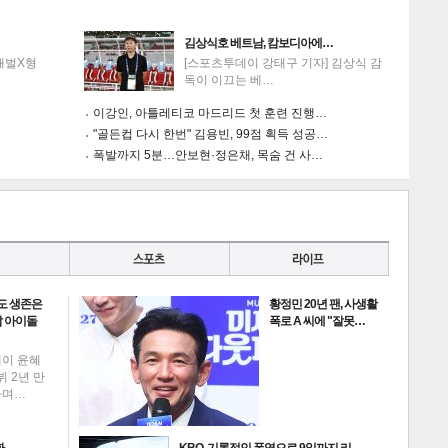
김상식호 베트남, 캄보디아에…
'재벌X형
[스포츠투데이 강태구 기자] 김상식 감
독이 이끄는 베…
이강인, 아틀레티코 마드리드 첫 훈련 진행…
"골든컵 다시 한번" 김용빈, 99점 획득 성공…
폭발까지 5분…안보현·정은채, 목숨 건 사…
게
소
도 생존은
황정민 20년 팬, 사생활
 아이돌
폭로 A 씨에 "잘못…
데이 윤혜
뷔 2년 만
하며…