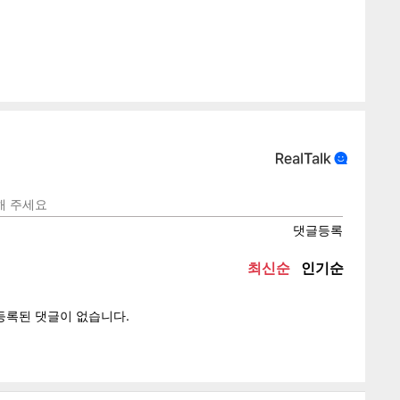
텍스
텍스
url 복
인쇄
목록