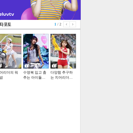
1
/ 2
어리더의 워
수영복 입고 춤
다양함 추구하
밤
추는 아이돌…
는 치어리더…