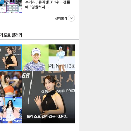
누에라, '뮤직뱅크' 1위…팬들
에 "영원하자…
스투펀
US
이 본 뉴스
스포츠
포토
드레스로 갈아입은 KLPGA …