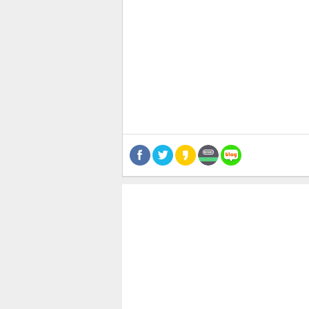
관련뉴스
스북
터 공
달기
공유
버블