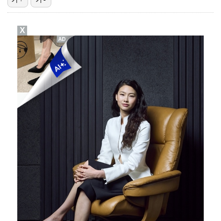
'호프', 글로벌 순항…토론토 영화제 미드나잇 매드니스…
X
'조폭 연루설 부인' 조세호, 8개월 만에 SNS 업로…
[ST포토] 고지우, 신중한 퍼팅
[ST포토] 문정민, 자신감 가득
데이식스 영케이, '사운드플래닛페스티벌' 출격…첫 솔로…