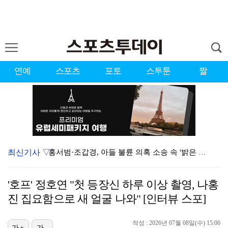
연예
스포츠
포토
스투툰
짤
최신기사 ▽
홍서범·조갑경, 아들 불륜 의혹 소송 속 '밝은 근황'…
데뷔는 쉬워도 생존은 어렵다…K팝 아이돌 평균 수명 4…
'호프' 정호연 "첫 등장신 하루 이상 촬영, 나홍
'리틀 김연경' 손서연 28점 폭발…U17 여자배구, …
진 집요함으로 새 얼굴 나와" [인터뷰 스포]
[ST포토] 박현경, 힘찬 세컨샷
작성 : 2026년 07월 08일(수) 15:06
[ST포토] 문정민, 힘찬 티샷
가+
가-