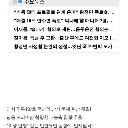
스투
주요뉴스
"카톡 멀티 프로필로 관계 은폐" 황정민 폭로女, 문자…
"매출 10% 안주면 폭로" 박나래 前 매니저 2명, …
이재룡, '술타기' 혐의로 재판…음주운전 혐의는 미적용…
진아름, 득남 후 근황…출산 후에도 여전한 미모 [스타…
황정민 사생활 논란의 쟁점…잇단 폭로·반박 오가는 소모…