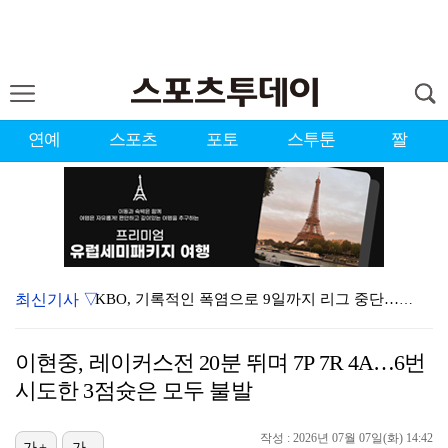
연예
스포츠
포토
스투툰
짤
최신기사 ▽
KBO, 기록적인 폭염으로 9일까지 리그 중단…내달 6…
이강인, 드디어 아틀레티코 선수단과 만났다…시메오네 감…
이현중, 레이커스전 20분 뛰며 7P 7R 4A…6번
대한축구협회, 외국인 심판 7차례 성접대 의혹…이 기간…
시도한 3점슛은 모두 불발
박지훈, 9월 잠실실내체육관서 앙코르 콘서트 개최
작성 : 2026년 07월 07일(화) 14:42
가+
가-
3승 사냥 시동 건 서교림 "샷·퍼트 만족스러워…좋은 …