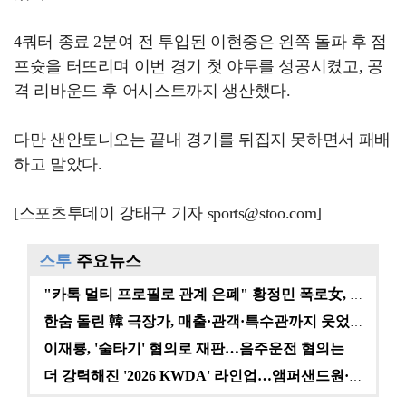
4쿼터 종료 2분여 전 투입된 이현중은 왼쪽 돌파 후 점
프슛을 터뜨리며 이번 경기 첫 야투를 성공시켰고, 공
격 리바운드 후 어시스트까지 생산했다.
다만 샌안토니오는 끝내 경기를 뒤집지 못하면서 패배
하고 말았다.
[스포츠투데이 강태구 기자 sports@stoo.com]
스투
주요뉴스
"카톡 멀티 프로필로 관계 은폐" 황정민 폭로女, 문자…
한숨 돌린 韓 극장가, 매출·관객·특수관까지 웃었다 […
이재룡, '술타기' 혐의로 재판…음주운전 혐의는 미적용…
더 강력해진 '2026 KWDA' 라인업…앰퍼샌드원·나…