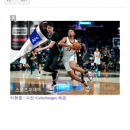
"기분 맞춰주려고" 축구협회, 외국인 심판 성접대 의혹…
X
폭로자 "황정민, 본인 말에 책임져야…내가 사생활에 초…
박문성 "축구협회 성접대 의혹? 사실이면 국제 망신…사…
'주장 완장' 김민재, 한국 떠나기 전 뮌헨 동료들에게…
"우산으로 때려"vs"그런 적 없다"…23기 부부 엇갈…
이현중 / 사진=GettyImages 제공