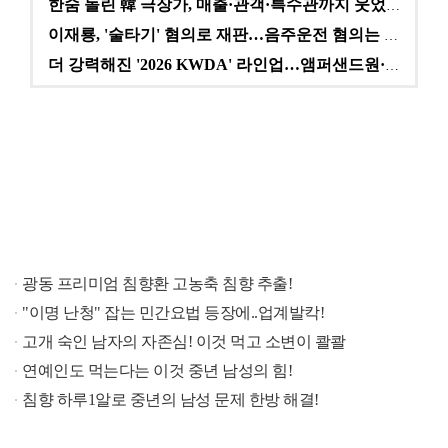
한숨 돌린 韓 극장가, 매출·관객·특수관까지 웃었다 […
이재룡, '술타기' 혐의로 재판…음주운전 혐의는 미적용…
더 강력해진 '2026 KWDA' 라인업…앰퍼샌드원·나…