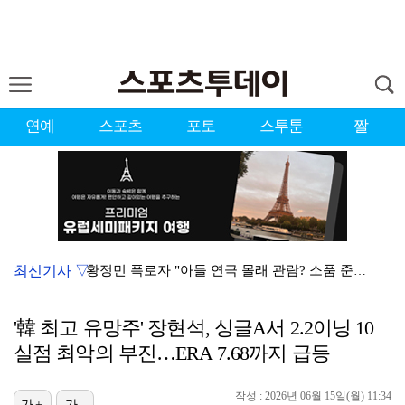
연예
스포츠
포토
스투툰
짤
최신기사 ▽
황정민 폭로자 "아들 연극 몰래 관람? 소품 준비 돕고…
이강인, 드디어 아틀레티코 선수단과 만났다…시메오네 감…
'韓 최고 유망주' 장현석, 싱글A서 2.2이닝 10
10주년인데 40명뿐?…블랙핑크 행사 공지에 팬심 폭발…
실점 최악의 부진…ERA 7.68까지 급등
KBO, 기록적인 폭염으로 9일까지 리그 중단…내달 6…
작성 : 2026년 06월 15일(월) 11:34
가+
가-
박지훈, 9월 잠실실내체육관서 앙코르 콘서트 개최