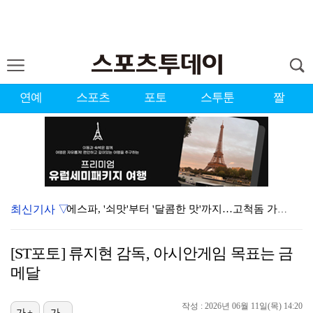
연예
스포츠
포토
스투툰
짤
최신기사 ▽
에스파, '쇠맛'부터 '달콤한 맛'까지…고척돔 가득 채…
'첫 승 도전' 장은수 "우승 의식하기보다 내 플레이에…
[ST포토] 류지현 감독, 아시안게임 목표는 금
에스파, 고척돔 입성…공연 시작 40분 만에 첫 인사 …
메달
블랙핑크, 10주년 행사 논란에 사과 "커뮤니케이션 문…
작성 : 2026년 06월 11일(목) 14:20
가+
가-
박지민 아나운서 "발리까지 갔는데…'피의 게임2' 출연…