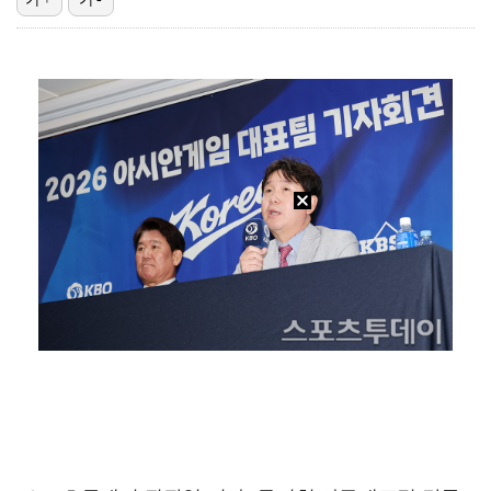
'리그 2연패 정조준' 아스널, 뉴캐슬서 기마랑이스 영…
에스파 고척돔 공연에 반가운 얼굴…아이들 미연·트와이스…
맨시티 마레스카 감독 "이강인은 훌륭한 선수…아틀레티코…
"언론사 대표·국회의원도"…최연청, 판사 남편까지 화려…
'서명관·야고 연속골' 울산, 동해안 더비서 포항 제압…