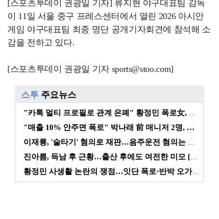
[스포츠투데이 권광일 기자] 류지현 야구대표팀 감독
이 11일 서울 중구 프레스센터에서 열린 2026 아시안
게임 야구대표팀 최종 명단 공개기자회견에 참석해 소
감을 전하고 있다.
[스포츠투데이 권광일 기자 sports@stoo.com]
스투
주요뉴스
"카톡 멀티 프로필로 관계 은폐" 황정민 폭로女, 문자…
"매출 10% 안주면 폭로" 박나래 前 매니저 2명, …
이재룡, '술타기' 혐의로 재판…음주운전 혐의는 미적용…
진아름, 득남 후 근황…출산 후에도 여전한 미모 [스타…
황정민 사생활 논란의 쟁점…잇단 폭로·반박 오가는 소모…