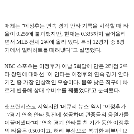
매체는 "이정후는 연속 경기 안타 기록을 시작할 때 타
율이 0.256에 불과했지만, 현재는 0.335까지 끌어올리
면서 MLB 전체 2위에 올라 있다. 특히 12경기 중 8경
기에서 멀티히트를 때려냈다"고 설명했다.
NBC 스포츠는 이정후가 이날 5회말에 만든 2타점 2루
타 장면에 대해선 "이 안타는 이정후의 연속 경기 안타
기간 중 가장 인상적인 모습이다. 몸쪽 낮은 직구에 빠
르게 반응해 상대 수비수를 꿰뚫었다"고 분석했다.
샌프란시스코 지역지인 '머큐리 뉴스' 역시 "이정후가
17경기 연속 안타 행진에 성공하며 관중들의 응원가를
이끌어냈다"며 "연속 경기 안타를 친 기간 동안 이정후
의 타율은 0.500이고, 허리 부상으로 복귀한 뒤부턴 12