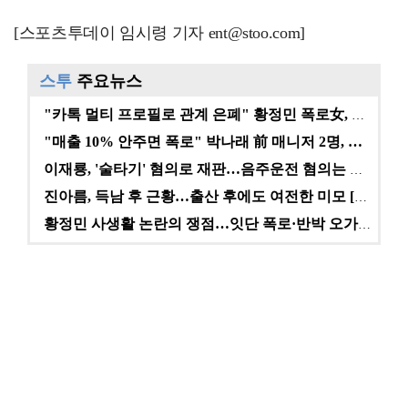
[스포츠투데이 임시령 기자 ent@stoo.com]
스투
주요뉴스
"카톡 멀티 프로필로 관계 은폐" 황정민 폭로女, 문자…
"매출 10% 안주면 폭로" 박나래 前 매니저 2명, …
이재룡, '술타기' 혐의로 재판…음주운전 혐의는 미적용…
진아름, 득남 후 근황…출산 후에도 여전한 미모 [스타…
황정민 사생활 논란의 쟁점…잇단 폭로·반박 오가는 소모…