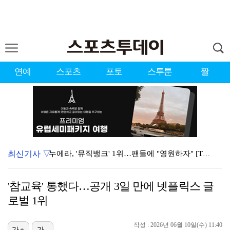
연예
스포츠
포토
스투툰
짤
최신기사 ▽
누에라, '뮤직뱅크' 1위…팬들에 "영원하자" [TV캡…
강채연, 제주삼다수 2R 깜짝 선두 도약…박민지 공동 …
'참교육' 통했다…공개 3일 만에 넷플릭스 글
서장훈 감독 "내 능력 부족" 자책하게 만든 펜타곤과의…
로벌 1위
대한축구협회의 '심판 성접대'…최악의 경우 런던 올림픽…
작성 : 2026년 06월 10일(수) 11:40
가+
가-
폭발까지 5분…안보현·정은채, 목숨 건 사투 시작(재벌…