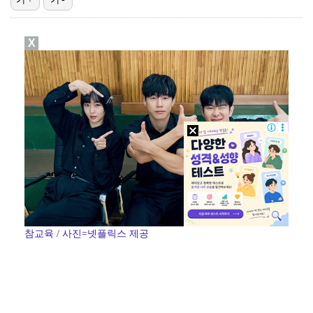
폭발물 지킨 안보현, '악마 교관' 정은채와 재회(재벌…
X
이강인, 아틀레티코 마드리드 첫 훈련 진행…9일 맨시티…
'1라운드 115위' 김민별, 2라운드 7타 줄이며 7…
대놓고 '심판 마사지'로 결재 받기도…최종 결재권자는 …
외신까지 퍼지고 있는 축구협회 성접대 논란…2002 한…
참교육 / 사진=넷플릭스 제공