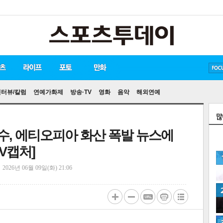
방탄소년단
손흥민
유아인
인터뷰/칼럼
연예가화제
방송·TV
영화
음악
해외연예
명수, 에티오피아 화산 폭발 뉴스에
TV캡처]
정
2026년 06월 09일(화) 21:06