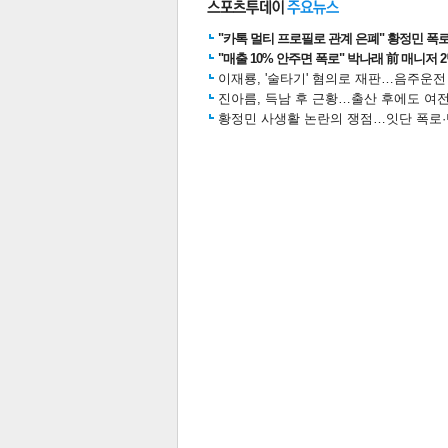
"카톡 멀티 프로필로 관계 은폐" 황정민 폭로女
"매출 10% 안주면 폭로" 박나래 前 매니저 
이재룡, '술타기' 혐의로 재판…음주운
진아름, 득남 후 근황…출산 후에도 여전
황정민 사생활 논란의 쟁점…잇단 폭로·반
보