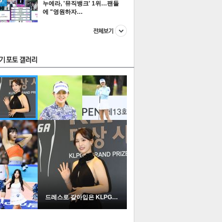
누에라, '뮤직뱅크' 1위…팬들
에 "영원하자…
스투펀
US
이 본 뉴스
스포츠
포토
드레스로 갈아입은 KLPGA …