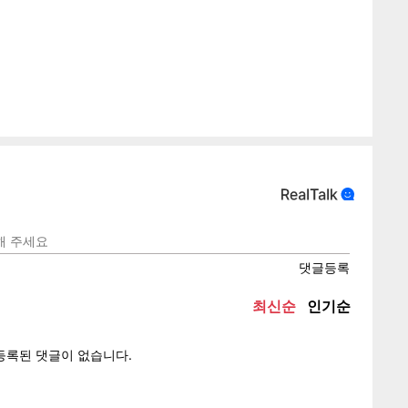
텍스
텍스
url 복
인쇄
목록