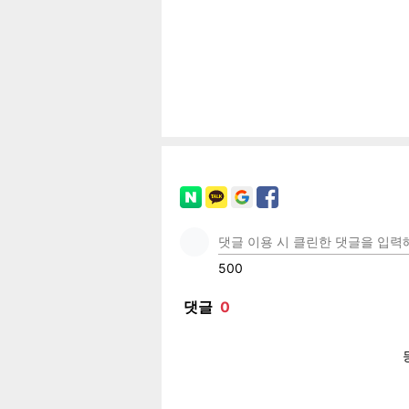
페이
트위
카카
밴드
네이
기