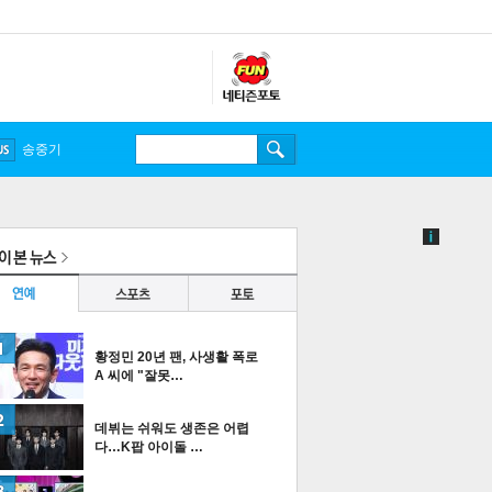
송중기
황정민 20년 팬, 사생활 폭로
A 씨에 "잘못…
데뷔는 쉬워도 생존은 어렵
다…K팝 아이돌 …