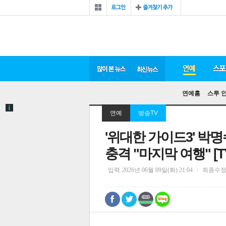
연예홈
스투 
연예
방송TV
'위대한 가이드3' 박
충격 "마지막 여행" [
입력
2026년 06월 09일(화) 21:04
최종수
0