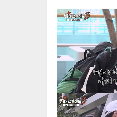
전
로그
즐겨찾기
많이 본 뉴스
최신 뉴스
연예
스포
페이
트위
댓글
밴드
네이