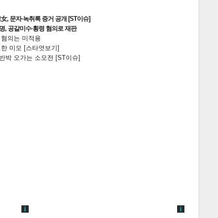
, 문자·녹취록 증거 공개 [ST이슈]
2명, 공갈미수·횡령 혐의로 재판
전 혐의는 미적용
한 미모 [스타엿보기]
박 오가는 소모전 [ST이슈]