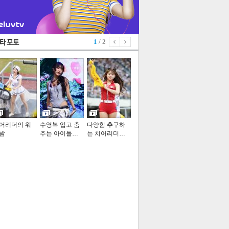
1
/ 2
어리더의 워
수영복 입고 춤
다양함 추구하
밤
추는 아이돌…
는 치어리더…