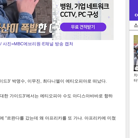
/ 사진=MBC에브리원·E채널 방송 캡처
치
터
이드3' 박명수, 이무진, 최다니엘이 에티오피아로 떠났다.
'위대한 가이드3'에서는 에티오피아 수도 아디스아바바로 향하
 "르완다를 갔는데 왜 아프리카를 또 가냐. 아프리카에 미쳤