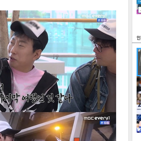
츠
라이프
포토
만화
FOC
많
연예
1
2
텍스
텍스
url 복
인쇄
목록