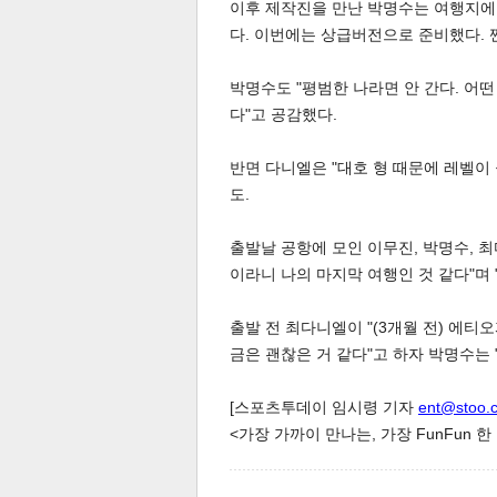
이후 제작진을 만난 박명수는 여행지에
다. 이번에는 상급버전으로 준비했다. 
박명수도 "평범한 나라면 안 간다. 어
스북
터 공
달기
공유
버블
다"고 공감했다.
반면 다니엘은 "대호 형 때문에 레벨이
도.
출발날 공항에 모인 이무진, 박명수, 
이라니 나의 마지막 여행인 것 같다"며
출발 전 최다니엘이 "(3개월 전) 에티
금은 괜찮은 거 같다"고 하자 박명수는 
[스포츠투데이 임시령 기자
ent@stoo.
<가장 가까이 만나는, 가장 FunFun 