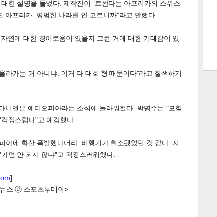
 대한 설명을 들었다. 제작진이 "르완다는 아프리카의 스위스
찐 아프리카. 평범한 나라를 안 고르니까"라고 말했다.
떤 자연에 대한 경이로움이 있을지 그런 거에 대한 기대감이 있
트 크
트 축
사
하기
보기
스
 올라가는 거 아니냐. 이거 다 대호 형 때문이다"라고 질색하기
최다니엘은 에티오피아라는 소식에 놀라워했다. 박명수는 "모험
 "걱정스럽다"고 예감했다.
오피아에 화산 폭발했다더라. 비행기가 취소됐었던 것 같다. 지
"가면 안 되지 않냐"고 걱정스러워했다.
com
]
한 뉴스 ⓒ 스포츠투데이>