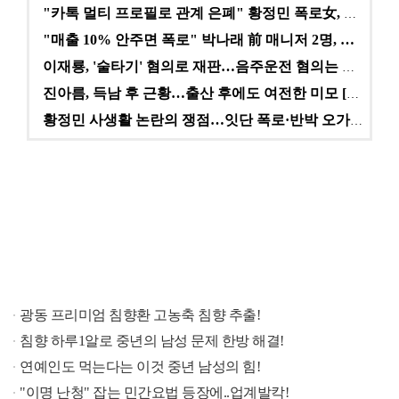
"카톡 멀티 프로필로 관계 은폐" 황정민 폭로女, 문자…
"매출 10% 안주면 폭로" 박나래 前 매니저 2명, …
이재룡, '술타기' 혐의로 재판…음주운전 혐의는 미적용…
진아름, 득남 후 근황…출산 후에도 여전한 미모 [스타…
황정민 사생활 논란의 쟁점…잇단 폭로·반박 오가는 소모…