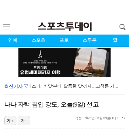
연예
스포츠
포토
스투툰
짤
최신기사 ▽
에스파, '쇠맛'부터 '달콤한 맛'까지…고척돔 가득 채…
블랙핑크, 10주년 행사 논란에 사과 "커뮤니케이션 문…
나나 자택 침입 강도, 오늘(9일) 선고
'리그 2연패 정조준' 아스널, 뉴캐슬서 기마랑이스 영…
작성 : 2026년 06월 09일(화) 10:23
에스파 고척돔 공연에 반가운 얼굴…아이들 미연·트와이스…
가+
가-
에스파, 고척돔 입성…공연 시작 40분 만에 첫 인사 …