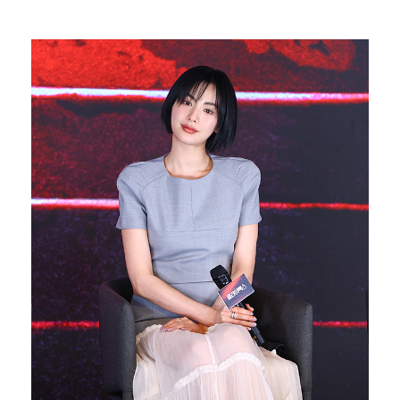
한국 남자배구, 중국 3-0 완파하고 동아시아선수권 결…
"언론사 대표·국회의원도"…최연청, 판사 남편까지 화려…
박지민 아나운서 "발리까지 갔는데…'피의 게임2' 출연…
'첫 승 도전' 장은수 "우승 의식하기보다 내 플레이에…
"軍 구타에 의한 사망" 김정렬, 억울하게 떠난 형 회…