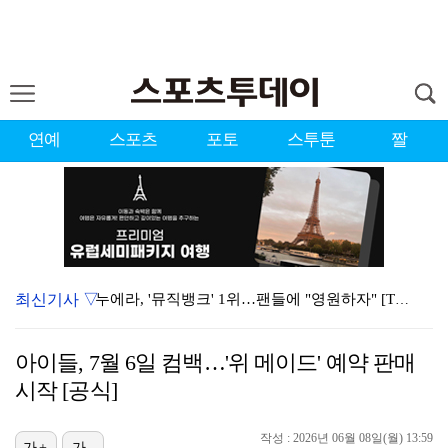
연예
스포츠
포토
스투툰
짤
최신기사 ▽
누에라, '뮤직뱅크' 1위…팬들에 "영원하자" [TV캡…
강채연, 제주삼다수 2R 깜짝 선두 도약…박민지 공동 …
아이들, 7월 6일 컴백…'위 메이드' 예약 판매
폭발까지 5분…안보현·정은채, 목숨 건 사투 시작(재벌…
시작 [공식]
서장훈 감독 "내 능력 부족" 자책하게 만든 펜타곤과의…
작성 : 2026년 06월 08일(월) 13:59
가+
가-
대한축구협회의 '심판 성접대'…최악의 경우 런던 올림픽…