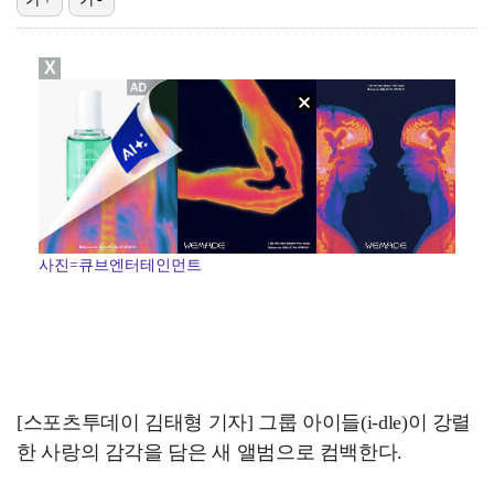
이강인, 아틀레티코 마드리드 첫 훈련 진행…9일 맨시티…
X
폭발물 지킨 안보현, '악마 교관' 정은채와 재회(재벌…
외신까지 퍼지고 있는 축구협회 성접대 논란…2002 한…
대놓고 '심판 마사지'로 결재 받기도…최종 결재권자는 …
태국에서 새 도전 시작하는 박항서 감독 "원팀 만들어 …
사진=큐브엔터테인먼트
[스포츠투데이 김태형 기자] 그룹 아이들(i-dle)이 강렬
한 사랑의 감각을 담은 새 앨범으로 컴백한다.