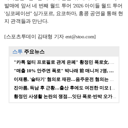
발매에 앞서 네 번째 월드 투어 '2026 아이들 월드 투어
'싱코페이션'' 싱가포르, 요코하마, 홍콩 공연을 통해 현
지 관객들과 만난다.
[스포츠투데이 김태형 기자 ent@stoo.com]
스투
주요뉴스
"카톡 멀티 프로필로 관계 은폐" 황정민 폭로女, 문자…
"매출 10% 안주면 폭로" 박나래 前 매니저 2명, …
이재룡, '술타기' 혐의로 재판…음주운전 혐의는 미적용…
진아름, 득남 후 근황…출산 후에도 여전한 미모 [스타…
황정민 사생활 논란의 쟁점…잇단 폭로·반박 오가는 소모…