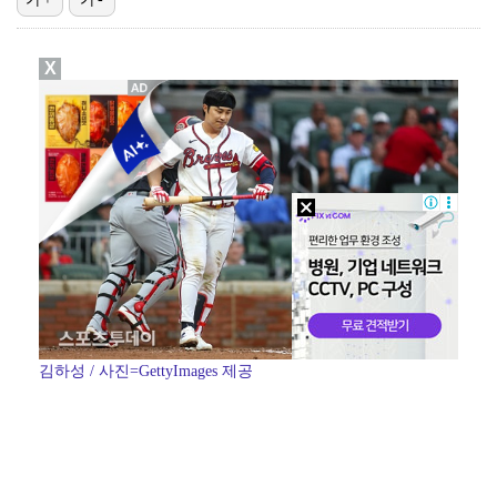
에스파 고척돔 공연에 반가운 얼굴…아이들 미연·트와이스…
X
박지민 아나운서 "발리까지 갔는데…'피의 게임2' 출연…
"언론사 대표·국회의원도"…최연청, 판사 남편까지 화려…
한국 남자배구, 중국 3-0 완파하고 동아시아선수권 결…
'서명관·야고 연속골' 울산, 동해안 더비서 포항 제압…
김하성 / 사진=GettyImages 제공