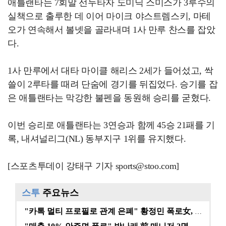
애틀랜타는 7회말 선두타자 도미닉 스미스가 3루수의
실책으로 출루한 데 이어 마이크 야스트렘스키, 마테
오가 연속해서 볼넷을 골라내며 1사 만루 찬스를 잡았
다.
1사 만루에서 대타 마이클 해리스 2세가 들어섰고, 싹
쓸이 2루타를 때려 단숨에 경기를 뒤집었다. 승기를 잡
은 애틀랜타는 막강한 불펜을 동원해 승리를 굳혔다.
이번 승리로 애틀랜타는 3연승과 함께 45승 21패를 기
록, 내셔널리그(NL) 동부지구 1위를 유지했다.
[스포츠투데이 강태구 기자 sports@stoo.com]
스투
주요뉴스
"카톡 멀티 프로필로 관계 은폐" 황정민 폭로女, 문자…