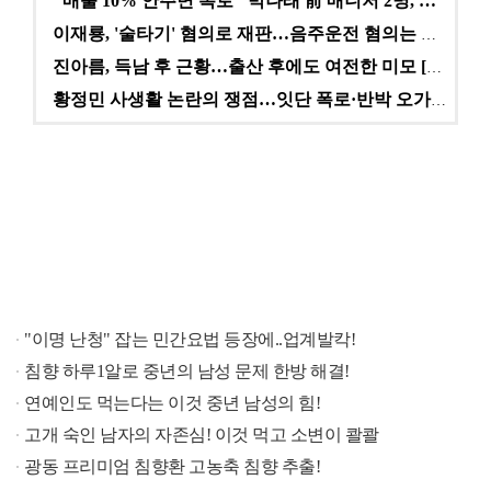
"매출 10% 안주면 폭로" 박나래 前 매니저 2명, …
이재룡, '술타기' 혐의로 재판…음주운전 혐의는 미적용…
진아름, 득남 후 근황…출산 후에도 여전한 미모 [스타…
황정민 사생활 논란의 쟁점…잇단 폭로·반박 오가는 소모…