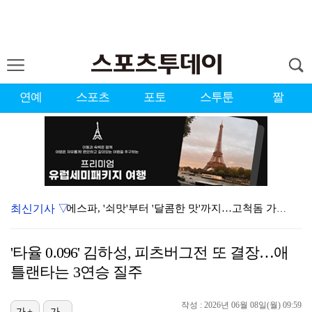
연예
스포츠
포토
스투툰
짤
최신기사 ▽
에스파, '쇠맛'부터 '달콤한 맛'까지…고척돔 가득 채…
블랙핑크, 10주년 행사 논란에 사과 "커뮤니케이션 문…
'타율 0.096' 김하성, 피츠버그전 또 결장…애
에스파, 고척돔 입성…공연 시작 40분 만에 첫 인사 …
틀랜타는 3연승 질주
'리그 2연패 정조준' 아스널, 뉴캐슬서 기마랑이스 영…
작성 : 2026년 06월 08일(월) 09:59
가+
가-
'첫 승 도전' 장은수 "우승 의식하기보다 내 플레이에…