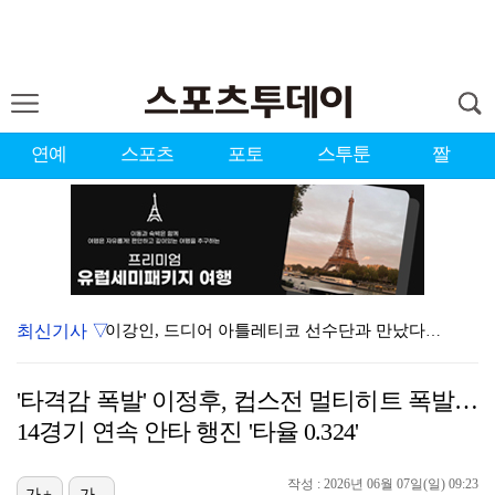
연예
스포츠
포토
스투툰
짤
최신기사 ▽
이강인, 드디어 아틀레티코 선수단과 만났다…시메오네 감…
10주년인데 40명뿐?…블랙핑크 행사 공지에 팬심 폭발…
'타격감 폭발' 이정후, 컵스전 멀티히트 폭발…
박지훈, 9월 잠실실내체육관서 앙코르 콘서트 개최
14경기 연속 안타 행진 '타율 0.324'
KBO, 기록적인 폭염으로 9일까지 리그 중단…내달 6…
작성 : 2026년 06월 07일(일) 09:23
가+
가-
대한축구협회, 외국인 심판 7차례 성접대 의혹…이 기간…