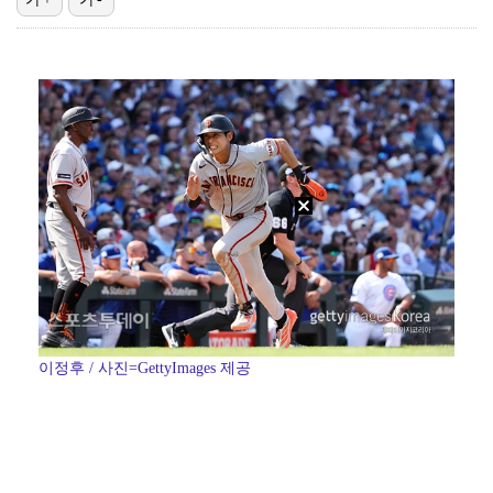
"매출 10% 안주면 폭로" 박나래 前 매니저 2명, …
"기분 맞춰주려고" 축구협회, 외국인 심판 성접대 의혹…
폭로자 "황정민, 본인 말에 책임져야…내가 사생활에 초…
'폭염 영향' 프로야구, 9일까지 리그 중단 결정…11…
'주장 완장' 김민재, 한국 떠나기 전 뮌헨 동료들에게…
이정후 / 사진=GettyImages 제공