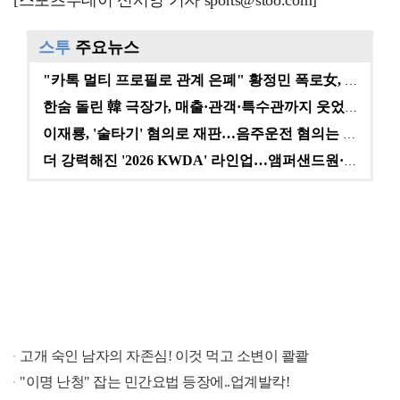
[스포츠투데이 신서영 기자 sports@stoo.com]
스투
주요뉴스
"카톡 멀티 프로필로 관계 은폐" 황정민 폭로女, 문자…
한숨 돌린 韓 극장가, 매출·관객·특수관까지 웃었다 […
이재룡, '술타기' 혐의로 재판…음주운전 혐의는 미적용…
더 강력해진 '2026 KWDA' 라인업…앰퍼샌드원·나…