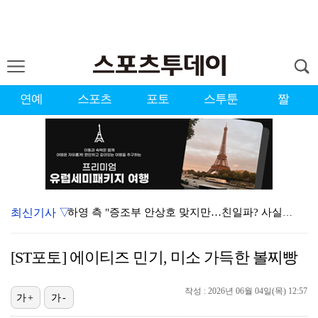
연예
스포츠
포토
스투툰
짤
최신기사 ▽
하영 측 "증조부 안상호 맞지만…친일파? 사실무근" […
'방송 출연' 유명 산부인과 원장, 프로포폴 셀프 투약…
[ST포토] 에이티즈 민기, 미소 가득한 볼찌빵
"아예 다른 관계잖아"…황정민 폭로자, 팬 주장에 반박…
작성 : 2026년 06월 04일(목) 12:57
"스토킹 피해자" 황정민VS"2억대 손해배상" A 씨,…
가+
가-
"블랙핑크 데뷔 10주년 행사로 국중박 입장 통제"…문…