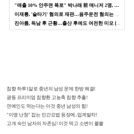
"매출 10% 안주면 폭로" 박나래 前 매니저 2명, …
이재룡, '술타기' 혐의로 재판…음주운전 혐의는 미적용…
진아름, 득남 후 근황…출산 후에도 여전한 미모 [스타…