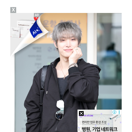
X
김혜성, 트리플A서 연장 10회에 안타 생산…4경기 연…
김지원, 어린이병원에 1억원 쾌척 "'닥터X' 촬영 중…
고영욱, 도 넘은 저격 논란…이번엔 박하선에 "감당 안…
기록적인 폭염에 멈췄던 KBO, 11일부터 순위 경쟁 …
경찰, 대한축구협회 '심판 성접대 논란' 수사 여부 검…