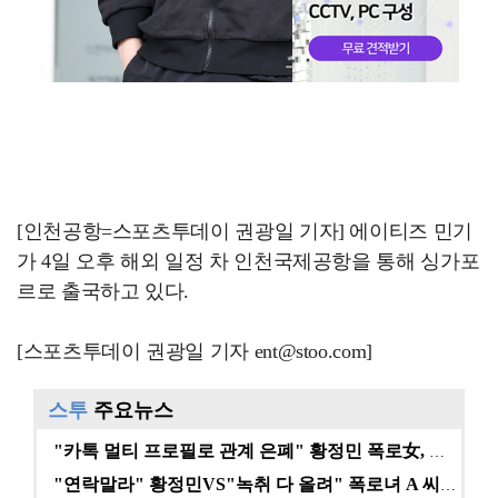
[인천공항=스포츠투데이 권광일 기자] 에이티즈 민기
가 4일 오후 해외 일정 차 인천국제공항을 통해 싱가포
르로 출국하고 있다.
[스포츠투데이 권광일 기자 ent@stoo.com]
스투
주요뉴스
"카톡 멀티 프로필로 관계 은폐" 황정민 폭로女, 문자…
"연락말라" 황정민VS"녹취 다 올려" 폭로녀 A 씨,…