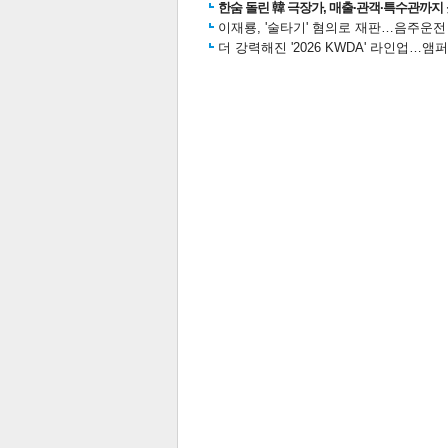
한숨 돌린 韓 극장가, 매출·관객·특수관까지 
이재룡, '술타기' 혐의로 재판…음주운
더 강력해진 '2026 KWDA' 라인업
스북
터 공
달기
공유
버블