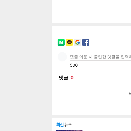
공유
유
로그
페이
트위
카카
밴드
네이