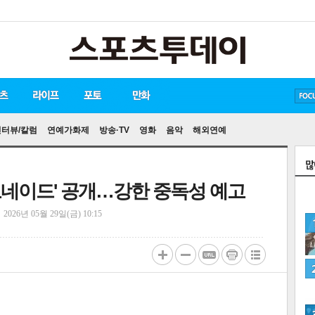
방탄소년단
손흥민
유아인
송중기
인터뷰/칼럼
연예가화제
방송·TV
영화
음악
해외연예
레모네이드' 공개…강한 중독성 예고
정
2026년 05월 29일(금) 10:15