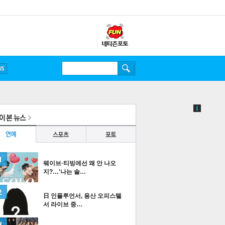
웨이브·티빙에선 왜 안 나오
지?…'나는 솔…
日 인플루언서, 용산 오피스텔
서 라이브 중…