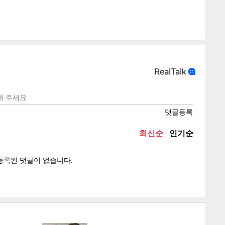
게
소
텍스
텍스
url 복
인쇄
목록