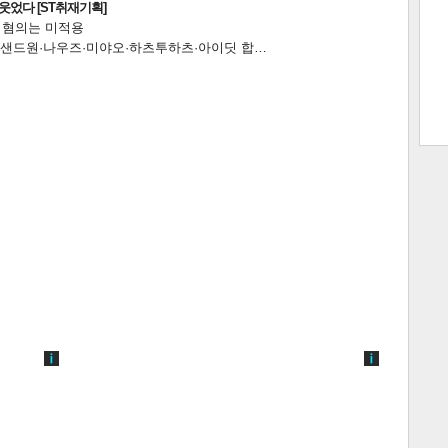
웃었다 [ST취재기획]
전 혐의는 미적용
…앰퍼샌드원·나우즈·미야오·하츠투하츠·아이딧 합…
트 크
트 축
사
하기
보기
스