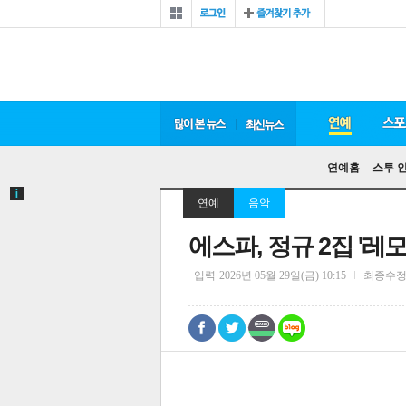
연예홈
스투 
연예
음악
에스파, 정규 2집 '
입력
2026년 05월 29일(금) 10:15
최종수
0