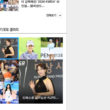
더 강력해진 '2026 KWDA' 라
인업…앰퍼샌드…
스투펀
US
이 본 뉴스
스포츠
포토
드레스로 갈아입은 KLPGA …