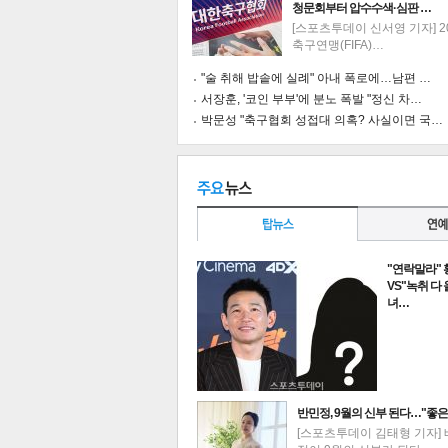
청문회부터 압수수색·심판 …
[스포츠투데이 신서영 기자] 2
축구연맹(FIFA)…
"술 취해 밥솥에 실례" 아내 폭로에…남편 …
서장훈, '코인 부부'에 분노 폭발 "정신 차…
박문성 "축구협회 성접대 의혹? 사실이면 국…
"연락말라"
VS"녹취 다
녀…
기
반민정, 9월의 신부 된다…"좋은
[스포츠투데이 김태형 기자] 