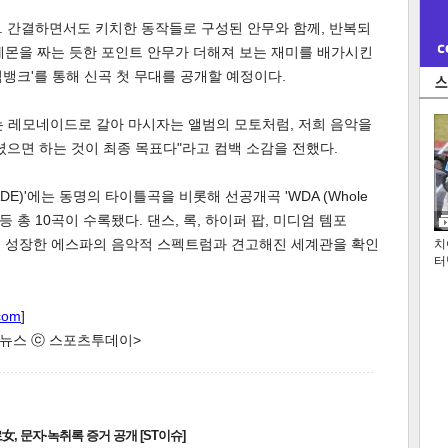
. 간결하면서도 키치한 동작들로 구성된 안무와 함께, 반복되
 구간에서는 레몬을 짜는 듯한 포인트 안무가 더해져 보는 재미를 배가시킨
뮤직뱅크'를 통해 신곡 첫 무대를 공개할 예정이다.
는 레모네이드로 갈아 마시자는 앨범의 모토처럼, 저희 음악을
셨으면 하는 것이 최종 목표다"라고 컴백 소감을 전했다.
DE)'에는 동명의 타이틀곡을 비롯해 선공개곡 'WDA (Whole
AGON)' 등 총 10곡이 수록됐다. 댄스, 록, 하이퍼 팝, 미디엄 템포
 한층 성장한 에스파의 음악적 스펙트럼과 견고해진 세계관을 확인
치
터
com
]
한 뉴스 ⓒ 스포츠투데이>
, 문자·녹취록 증거 공개 [ST이슈]