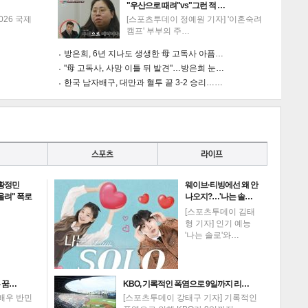
"우산으로 때려"vs"그런 적 …
026 국제
[스포츠투데이 정예원 기자] '이혼숙려
캠프' 부부의 주…
방은희, 6년 지나도 생생한 母 고독사 아픔…
"母 고독사, 사망 이틀 뒤 발견"…방은희 눈…
한국 남자배구, 대만과 혈투 끝 3-2 승리……
 황정민
웨이브·티빙에선 왜 안
 올려" 폭로
나오지?…'나는 솔…
[스포츠투데이 김태
형 기자] 인기 예능
'나는 솔로'와…
 꿈…
KBO, 기록적인 폭염으로 9일까지 리…
배우 반민
[스포츠투데이 강태구 기자] 기록적인