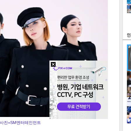
츠
라이프
포토
만화
FOC
많
연예
1
텍스
텍스
url 복
인쇄
목록
사진=SM엔터테인먼트
2