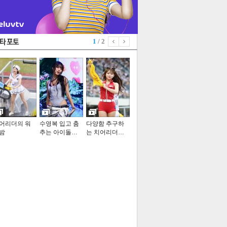
1
/ 2
어리더의 워
수영복 입고 춤
다양함 추구하
밤
추는 아이돌…
는 치어리더…