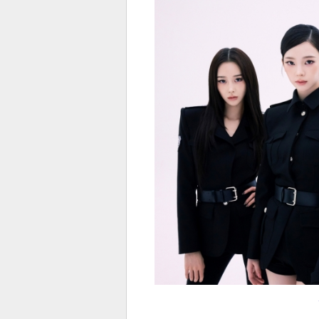
전
로그
즐겨찾기
많이 본 뉴스
최신 뉴스
연예
스포
페이
트위
댓글
밴드
네이