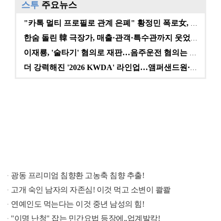
스투
주요뉴스
"카톡 멀티 프로필로 관계 은폐" 황정민 폭로女, 문자…
한숨 돌린 韓 극장가, 매출·관객·특수관까지 웃었다 […
이재룡, '술타기' 혐의로 재판…음주운전 혐의는 미적용…
더 강력해진 '2026 KWDA' 라인업…앰퍼샌드원·나…