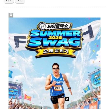
박지훈, 9월 잠실실내체육관서 앙코르 콘서트 개최
X
"기분 맞춰주려고" 축구협회, 외국인 심판 성접대 의혹…
청문회부터 압수수색·심판 성접대 의혹까지…월드컵 탈락이…
폭로자 "황정민, 본인 말에 책임져야…내가 사생활에 초…
박문성 "축구협회 성접대 의혹? 사실이면 국제 망신…사…