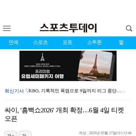
연예
스포츠
포토
스투툰
짤
최신기사 ▽
KBO, 기록적인 폭염으로 9일까지 리그 중단…내달 6…
대한축구협회, 외국인 심판 7차례 성접대 의혹…이 기간…
싸이, '흠뻑쇼2026' 개최 확정…6월 4일 티켓
이강인, 드디어 아틀레티코 선수단과 만났다…시메오네 감…
오픈
3승 사냥 시동 건 서교림 "샷·퍼트 만족스러워…좋은 …
작성 : 2026년 05월 27일(수) 13:44
가+
가-
"우산으로 때려"vs"그런 적 없다"…23기 부부 엇갈…