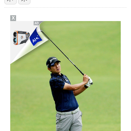
에스파 고척돔 공연에 반가운 얼굴…아이들 미연·트와이스…
X
박지민 아나운서 "발리까지 갔는데…'피의 게임2' 출연…
"언론사 대표·국회의원도"…최연청, 판사 남편까지 화려…
한국 남자배구, 중국 3-0 완파하고 동아시아선수권 결…
'서명관·야고 연속골' 울산, 동해안 더비서 포항 제압…