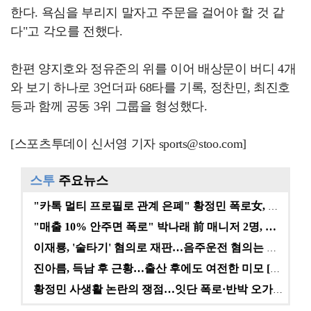
한다. 욕심을 부리지 말자고 주문을 걸어야 할 것 같
다"고 각오를 전했다.
한편 양지호와 정유준의 위를 이어 배상문이 버디 4개
와 보기 하나로 3언더파 68타를 기록, 정찬민, 최진호
등과 함께 공동 3위 그룹을 형성했다.
[스포츠투데이 신서영 기자 sports@stoo.com]
스투
주요뉴스
"카톡 멀티 프로필로 관계 은폐" 황정민 폭로女, 문자…
"매출 10% 안주면 폭로" 박나래 前 매니저 2명, …
이재룡, '술타기' 혐의로 재판…음주운전 혐의는 미적용…
진아름, 득남 후 근황…출산 후에도 여전한 미모 [스타…
황정민 사생활 논란의 쟁점…잇단 폭로·반박 오가는 소모…