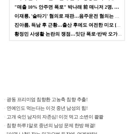
"매출 10% 안주면 폭로" 박나래 前 매니저 2명, …
이재룡, '술타기' 혐의로 재판…음주운전 혐의는 미적용…
진아름, 득남 후 근황…출산 후에도 여전한 미모 [스타…
황정민 사생활 논란의 쟁점…잇단 폭로·반박 오가는 소모…