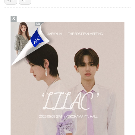
에스파 고척돔 공연에 반가운 얼굴…아이들 미연·트와이스…
X
박지민 아나운서 "발리까지 갔는데…'피의 게임2' 출연…
"언론사 대표·국회의원도"…최연청, 판사 남편까지 화려…
한국 남자배구, 중국 3-0 완파하고 동아시아선수권 결…
'서명관·야고 연속골' 울산, 동해안 더비서 포항 제압…