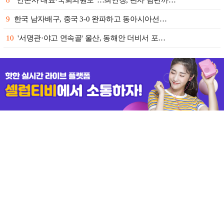
8
"언론사 대표·국회의원도"…최연청, 판사 남편까…
9
한국 남자배구, 중국 3-0 완파하고 동아시아선…
10
'서명관·야고 연속골' 울산, 동해안 더비서 포…