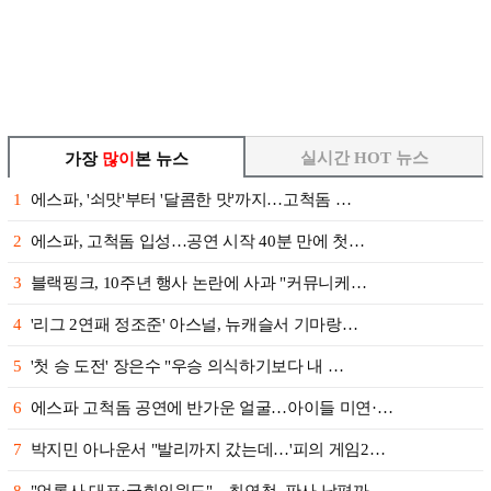
실시간 HOT 뉴스
가장
많이
본 뉴스
1
에스파, '쇠맛'부터 '달콤한 맛'까지…고척돔 …
2
에스파, 고척돔 입성…공연 시작 40분 만에 첫…
3
블랙핑크, 10주년 행사 논란에 사과 "커뮤니케…
4
'리그 2연패 정조준' 아스널, 뉴캐슬서 기마랑…
5
'첫 승 도전' 장은수 "우승 의식하기보다 내 …
6
에스파 고척돔 공연에 반가운 얼굴…아이들 미연·…
7
박지민 아나운서 "발리까지 갔는데…'피의 게임2…