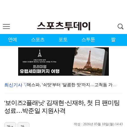
연예
스포츠
포토
스투툰
짤
최신기사 ▽
에스파, '쇠맛'부터 '달콤한 맛'까지…고척돔 가득 채…
에스파, 고척돔 입성…공연 시작 40분 만에 첫 인사 …
'보이즈2플래닛' 김재현·신재하, 첫 日 팬미팅
블랙핑크, 10주년 행사 논란에 사과 "커뮤니케이션 문…
성료…박준일 지원사격
'리그 2연패 정조준' 아스널, 뉴캐슬서 기마랑이스 영…
작성 : 2026년 05월 18일(월) 14:43
가+
가-
'첫 승 도전' 장은수 "우승 의식하기보다 내 플레이에…