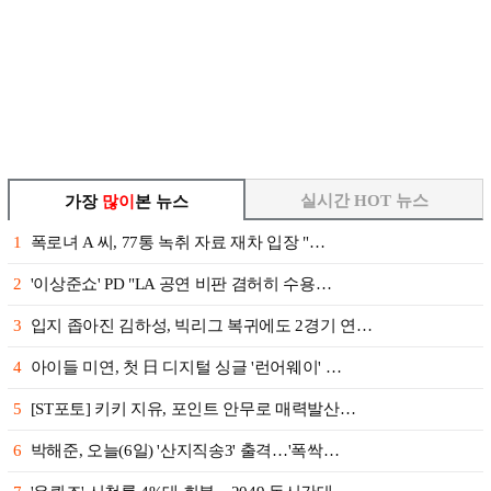
실시간 HOT 뉴스
가장
많이
본 뉴스
1
폭로녀 A 씨, 77통 녹취 자료 재차 입장 "…
2
'이상준쇼' PD "LA 공연 비판 겸허히 수용…
3
입지 좁아진 김하성, 빅리그 복귀에도 2경기 연…
4
아이들 미연, 첫 日 디지털 싱글 '런어웨이' …
5
[ST포토] 키키 지유, 포인트 안무로 매력발산…
6
박해준, 오늘(6일) '산지직송3' 출격…'폭싹…