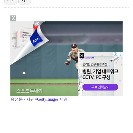
박해준, 오늘(6일) '산지직송3' 출격…'폭싹' 강유…
X
'유퀴즈' 시청률 4%대 회복…2049 동시간대 1위 …
[ST포토] 지유, '키키 컴백합니다'
[ST포토] 키키 지유, 인형미모
[ST포토] 고지원, 디펜딩 챔피언의 에이밍
송성문 / 사진=GettyImages 제공