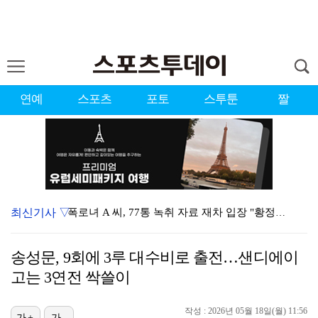
연예
스포츠
포토
스투툰
짤
최신기사 ▽
폭로녀 A 씨, 77통 녹취 자료 재차 입장 "황정민은…
'이상준쇼' PD "LA 공연 비판 겸허히 수용, 허위…
송성문, 9회에 3루 대수비로 출전…샌디에이
입지 좁아진 김하성, 빅리그 복귀에도 2경기 연속 결장…
고는 3연전 싹쓸이
아이들 미연, 첫 日 디지털 싱글 '런어웨이' 발매…청…
작성 : 2026년 05월 18일(월) 11:56
[ST포토] 키키 지유, 포인트 안무로 매력발산
가+
가-