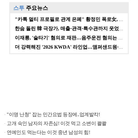
스투
주요뉴스
"카톡 멀티 프로필로 관계 은폐" 황정민 폭로女, 문자…
한숨 돌린 韓 극장가, 매출·관객·특수관까지 웃었다 […
이재룡, '술타기' 혐의로 재판…음주운전 혐의는 미적용…
더 강력해진 '2026 KWDA' 라인업…앰퍼샌드원·나…