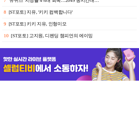
7
'유퀴즈' 시청률 4%대 회복…2049 동시간대…
8
[ST포토] 지유, '키키 컴백합니다'
9
[ST포토] 키키 지유, 인형미모
10
[ST포토] 고지원, 디펜딩 챔피언의 에이밍