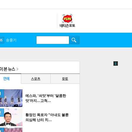
송중기
에스파, '쇠맛'부터 '달콤한
맛'까지…고척…
황정민 폭로자 "아내도 불륜
의심해 난리 치…