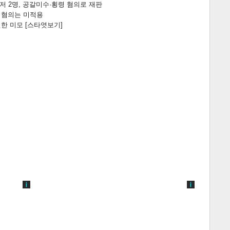
니저 2명, 공갈미수·횡령 혐의로 재판
전 혐의는 미적용
한 미모 [스타엿보기]
게
소