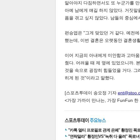
말아야지 다짐하면서도 또 누군가를 만나
아예 남에게 얘길 하지 않았다. 거짓말
픔을 겪고 싶지 않았다. 남들의 중심에
편승엽은 "그게 맞았던 거 같다. 예전
했는데, 이번 결혼은 오랫동안 결혼생활
이어 지금의 아내에게 미안함과 고마움도
줬다. 어려울 때 제 옆에 있었으니까.
것을 속으로 굉장히 힘들었을 거다. 그
히게 된 것"이라고 말했다.
보
[스포츠투데이 송오정 기자
ent@stoo.
<가장 가까이 만나는, 가장 FunFun 
"카톡 멀티 프로필로 관계 은폐" 황정민 폭로女
"연락말라" 황정민VS"녹취 다 올려" 폭로녀 A