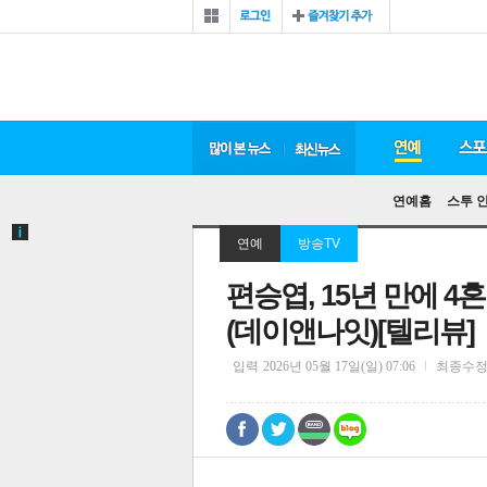
연예홈
스투 
연예
방송TV
편승엽, 15년 만에 4
(데이앤나잇)[텔리뷰]
입력
2026년 05월 17일(일) 07:06
최종수
0