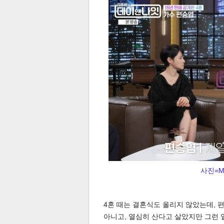
스북
터 공
달기
공유
버블
사진=M
4혼 때는 결혼식도 올리지 않았는데, 편
아니고, 열심히 산다고 살았지만 그런 