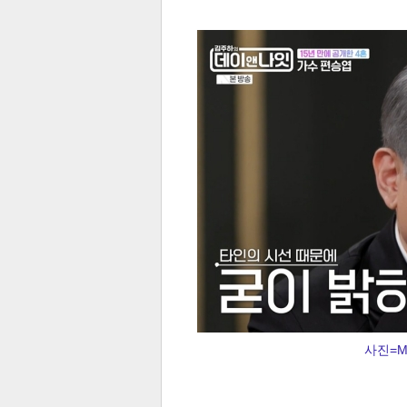
전
로그
즐겨찾기
많이 본 뉴스
최신 뉴스
연예
스포
사진=M
페이
트위
댓글
밴드
네이