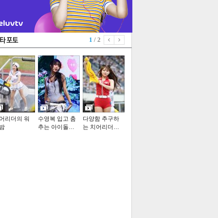
1
/ 2
어리더의 워
수영복 입고 춤
다양함 추구하
밤
추는 아이돌…
는 치어리더…