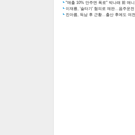
"매출 10% 안주면 폭로" 박나래 前 매
이재룡, '술타기' 혐의로 재판…음주운
진아름, 득남 후 근황…출산 후에도 여전
공유
유
로그
관련뉴스