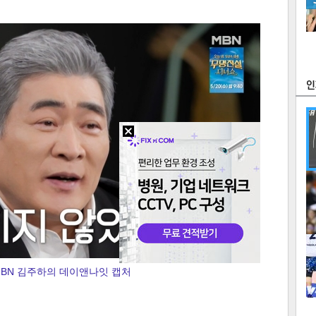
츠
라이프
포토
만화
FOC
많
연예
1
BN 김주하의 데이앤나잇 캡처
2
텍스
텍스
url 복
인쇄
목록