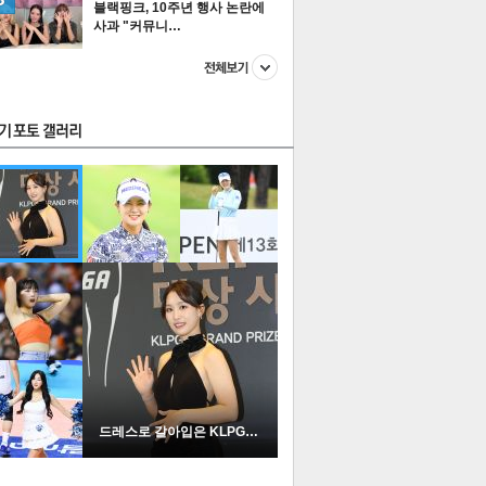
블랙핑크, 10주년 행사 논란에
사과 "커뮤니…
스투펀
US
이 본 뉴스
스포츠
포토
드레스로 갈아입은 KLPGA …