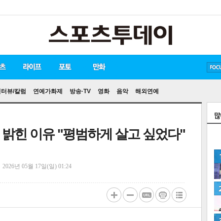
방탄소년단
손흥민
유아인
인터뷰/칼럼
연예가화제
방송·TV
영화
음악
해외연예
혼 밝힌 이유 "평범하게 살고 싶었다"
정
2026년 05월 17일(일) 01:24