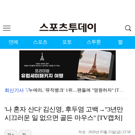
연예
스포츠
포토
스투툰
짤
최신기사 ▽
누에라, '뮤직뱅크' 1위…팬들에 "영원하자" [TV캡…
'우리동네 전성시대' 딘딘, 첫 촬영부터 멘붕…시작부터…
'나 혼자 산다' 김신영, 후두염 고백→"3년만
서장훈 감독 "내 능력 부족" 자책하게 만든 펜타곤과의…
시끄러운 일 없으면 골든 마우스" [TV캡처]
대한축구협회의 '심판 성접대'…최악의 경우 런던 올림픽…
작성 : 2026년 05월 15일(금) 23:58
진세연, 전속계약 종료…FA 시장 나왔다 [공식]
가+
가-