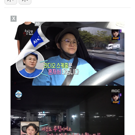
'오징어 게임' 미국판 스핀오프, 제작 무산설 "넷플릭…
X
강채연, 제주삼다수 2R 깜짝 선두 도약…박민지 공동 …
정해인X강하늘X이청아X유재명X김선영 뭉쳤다…'아가미',…
[ST포토] 정지효, 반가운 손인사
MJ, 운명의 상대 찾아 솔로 하우스行…색다른 콘셉트