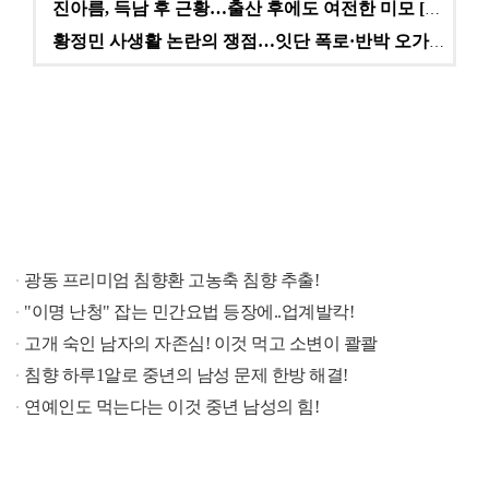
진아름, 득남 후 근황…출산 후에도 여전한 미모 [스타…
황정민 사생활 논란의 쟁점…잇단 폭로·반박 오가는 소모…