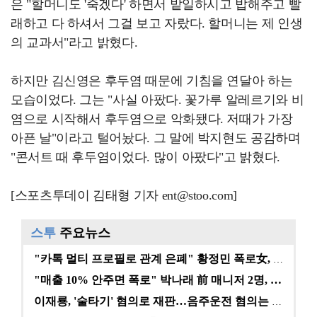
은 "할머니도 '죽겠다' 하면서 밭일하시고 밥해주고 빨
래하고 다 하셔서 그걸 보고 자랐다. 할머니는 제 인생
의 교과서"라고 밝혔다.
하지만 김신영은 후두염 때문에 기침을 연달아 하는
모습이었다. 그는 "사실 아팠다. 꽃가루 알레르기와 비
염으로 시작해서 후두염으로 악화됐다. 저때가 가장
아픈 날"이라고 털어놨다. 그 말에 박지현도 공감하며
"콘서트 때 후두염이었다. 많이 아팠다"고 밝혔다.
[스포츠투데이 김태형 기자 ent@stoo.com]
스투
주요뉴스
"카톡 멀티 프로필로 관계 은폐" 황정민 폭로女, 문자…
"매출 10% 안주면 폭로" 박나래 前 매니저 2명, …
이재룡, '술타기' 혐의로 재판…음주운전 혐의는 미적용…