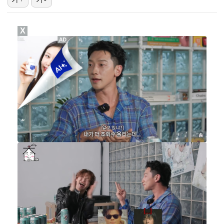
박지민 아나운서 "발리까지 갔는데…'피의 게임2' 출연…
X
에스파 고척돔 공연에 반가운 얼굴…아이들 미연·트와이스…
"언론사 대표·국회의원도"…최연청, 판사 남편까지 화려…
맨시티 마레스카 감독 "이강인은 훌륭한 선수…아틀레티코…
'서명관·야고 연속골' 울산, 동해안 더비서 포항 제압…