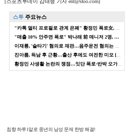
[스포츠투데이 김태형 기자 ent@stoo.com]
스투
주요뉴스
"카톡 멀티 프로필로 관계 은폐" 황정민 폭로女, 문자…
"매출 10% 안주면 폭로" 박나래 前 매니저 2명, …
이재룡, '술타기' 혐의로 재판…음주운전 혐의는 미적용…
진아름, 득남 후 근황…출산 후에도 여전한 미모 [스타…
황정민 사생활 논란의 쟁점…잇단 폭로·반박 오가는 소모…