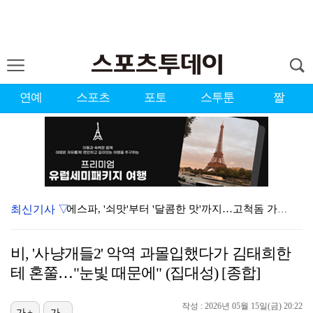
연예
스포츠
포토
스투툰
짤
최신기사 ▽
에스파, '쇠맛'부터 '달콤한 맛'까지…고척돔 가득 채…
'첫 승 도전' 장은수 "우승 의식하기보다 내 플레이에…
비, '사냥개들2' 악역 과몰입했다가 김태희한
에스파, 고척돔 입성…공연 시작 40분 만에 첫 인사 …
테 혼쭐…"눈빛 때문에" (집대성) [종합]
블랙핑크, 10주년 행사 논란에 사과 "커뮤니케이션 문…
작성 : 2026년 05월 15일(금) 20:22
가+
가-
'리그 2연패 정조준' 아스널, 뉴캐슬서 기마랑이스 영…