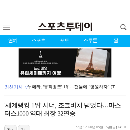
연예
스포츠
포토
스투툰
짤
최신기사 ▽
누에라, '뮤직뱅크' 1위…팬들에 "영원하자" [TV캡…
서장훈 감독 "내 능력 부족" 자책하게 만든 펜타곤과의…
'세계랭킹 1위' 시너, 조코비치 넘었다…마스
대한축구협회의 '심판 성접대'…최악의 경우 런던 올림픽…
터스1000 역대 최장 32연승
강채연, 제주삼다수 2R 깜짝 선두 도약…박민지 공동 …
작성 : 2026년 05월 15일(금) 14:10
진세연, 전속계약 종료…FA 시장 나왔다 [공식]
가+
가-