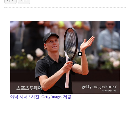
'1라운드 115위' 김민별, 2라운드 7타 줄이며 7…
대놓고 '심판 마사지'로 결재 받기도…최종 결재권자는 …
외신까지 퍼지고 있는 축구협회 성접대 논란…2002 한…
'오징어 게임' 미국판 스핀오프, 제작 무산설 "넷플릭…
폭발물 지킨 안보현, '악마 교관' 정은채와 재회(재벌…
야닉 시너 / 사진=GettyImages 제공