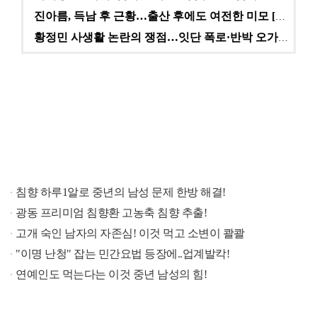
진아름, 득남 후 근황…출산 후에도 여전한 미모 [스타…
황정민 사생활 논란의 쟁점…잇단 폭로·반박 오가는 소모…