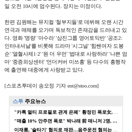
일 오전 10시에 엄수된다. 장지는 미정이다.
한편 김원해는 뮤지컬 '철부지들'로 데뷔해 오랜 시간
연극과 매체를 오가며 독보적인 존재감을 드러내고 있
다. 영화 '명량' '아수라' '삼진그룹 영어토익반' '공조2:
인터내셔날'를 비롯해 드라마 '시그널' '힘쌘여자 도봉
순' '열혈사제1·2' '원 더 우먼' '법대로 사랑하라' '나쁜 엄
마' '중증외상센터' '언더커버 미쓰홍' 등 다수의 흥행작
에 출연해 대중에게 사랑받고 있다.
[스포츠투데이 송오정 기자 ent@stoo.com]
스투
주요뉴스
"카톡 멀티 프로필로 관계 은폐" 황정민 폭로女, 문자…
"매출 10% 안주면 폭로" 박나래 前 매니저 2명, …
이재룡, '술타기' 혐의로 재판…음주운전 혐의는 미적용…