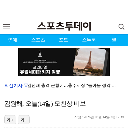
연예
스포츠
포토
스투툰
짤
최신기사 ▽
김선태 충격 근황에…충주시장 "돌아올 생각 있나"
[ST포토] 강채연, 페어웨이 중앙을 본다
김원해, 오늘(14일) 모친상 비보
장윤정, 김경욱 'T팬티' 발언에 "묻지 않았다면 성희…
[ST포토] 서어진, 타구에 시선고정
작성 : 2026년 05월 14일(목) 17:39
가+
가-
[ST포토] 장은수, 3라운드 기대하세요