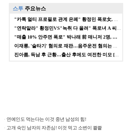
스투
주요뉴스
"카톡 멀티 프로필로 관계 은폐" 황정민 폭로女, 문자…
"연락말라" 황정민VS"녹취 다 올려" 폭로녀 A 씨,…
"매출 10% 안주면 폭로" 박나래 前 매니저 2명, …
이재룡, '술타기' 혐의로 재판…음주운전 혐의는 미적용…
진아름, 득남 후 근황…출산 후에도 여전한 미모 [스타…