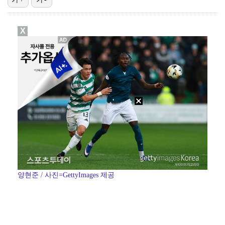
김기리·문지인, 결혼 2년만 득남…"산모·아기 모두 건…
X
1위 '오디세이', 주말동안 133만명 봤다…'스파이더…
안병훈, LIV 골프 뉴욕 대회서 '시즌 최고 성적' …
'런닝맨' 김지유, 유재석 라인 도전…2049 시청률 …
세븐틴 승관·디노 군악병 입대→민규 대체복무 [공식]
양현준 / 사진=GettyImages 제공