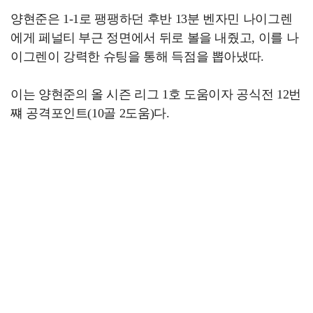
양현준은 1-1로 팽팽하던 후반 13분 벤자민 나이그렌
에게 페널티 부근 정면에서 뒤로 볼을 내줬고, 이를 나
이그렌이 강력한 슈팅을 통해 득점을 뽑아냈따.
이는 양현준의 올 시즌 리그 1호 도움이자 공식전 12번
쨰 공격포인트(10골 2도움)다.