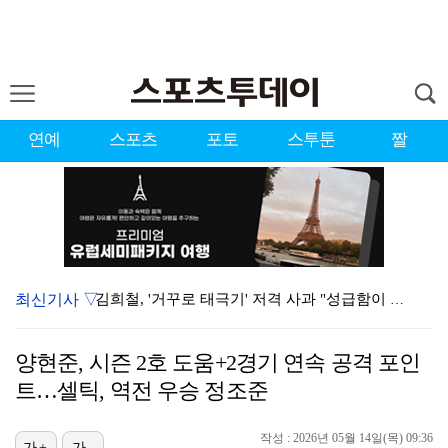
연예
스포츠
포토
스투툰
짤
최신기사 ▽
김희철, '거꾸로 태극기' 저격 사과 "성급함이 부른 …
'결혼의 완성', 자체 최고 시청률 8.5%로 종영
양현준, 시즌 2호 도움+2경기 연속 공격 포인
'배우·야구선수' 부부 탄생…지안·엄정욱, 결혼 발표 …
트…셀틱, 역전 우승 정조준
'오디세이', 200만 관객 돌파…놀란 감독 최고 오프…
작성 : 2026년 05월 14일(목) 09:36
'아파트', 시청률 6.1%로 반등…자체 최고 경신
가+
가-