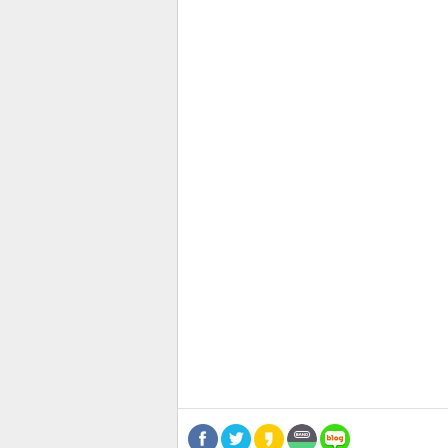
체
인
관련뉴스