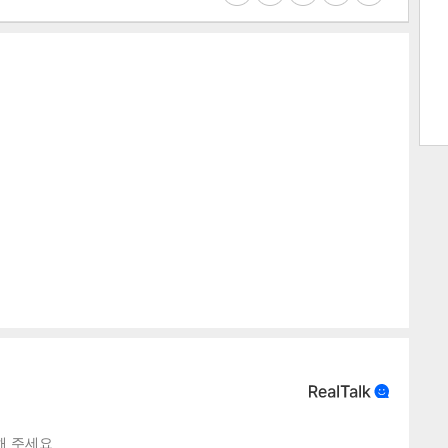
트 크
트 축
사
하기
보기
스