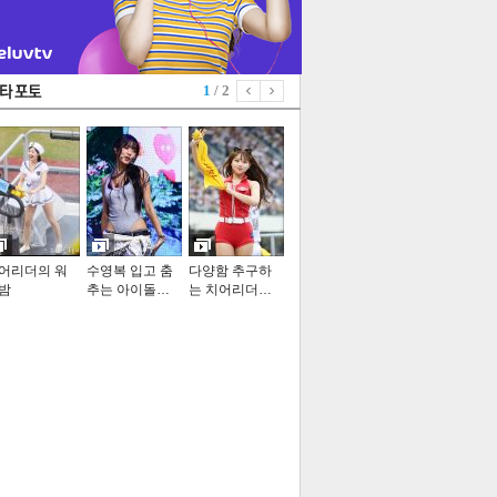
1
/ 2
어리더의 워
수영복 입고 춤
다양함 추구하
밤
추는 아이돌…
는 치어리더…