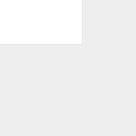
이
다
타포토