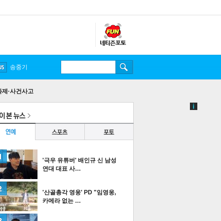
송중기
화제·사건사고
'극우 유튜버' 배인규 신 남성
연대 대표 사…
'산골총각 영웅' PD "임영웅,
카메라 없는 …