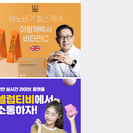
더보기
기포토