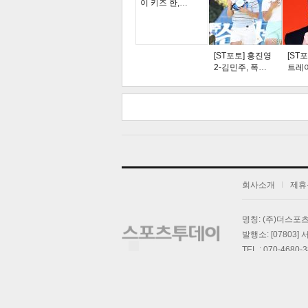
이 키즈 한,…
주요뉴스
탑뉴스
연예
[ST포토] 홍진영
[ST포
2-김민주, 폭…
트레
스북
터 공
오톡
공유
버블
회사소개
제휴
명칭: (주)더스
발행소: [07803
TEL : 070-4680-
기
스포츠투데이의 모든
Copyright ⓒ
stoo.
최신포토