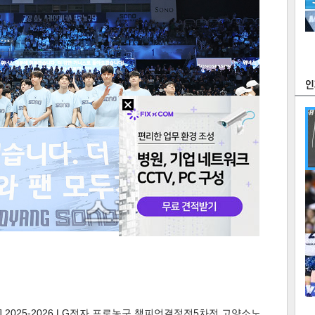
츠
라이프
포토
만화
FOC
많
연예
1
텍스
텍스
url 복
인쇄
목록
2
 2025-2026 LG전자 프로농구 챔피언결정전5차전 고양소노