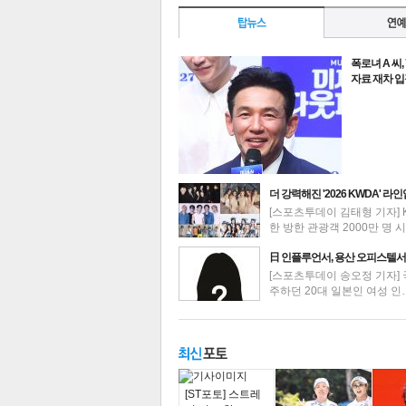
폭로녀 A 씨,
자료 재차 입
공유
유
로그
더 강력해진 '2026 KWDA' 라
[스포츠투데이 김태형 기자] 
한 방한 관광객 2000만 명 
최신뉴스
日 인플루언서, 용산 오피스텔서
[스포츠투데이 송오정 기자] 
주하던 20대 일본인 여성 인
[ST포토] 스트레