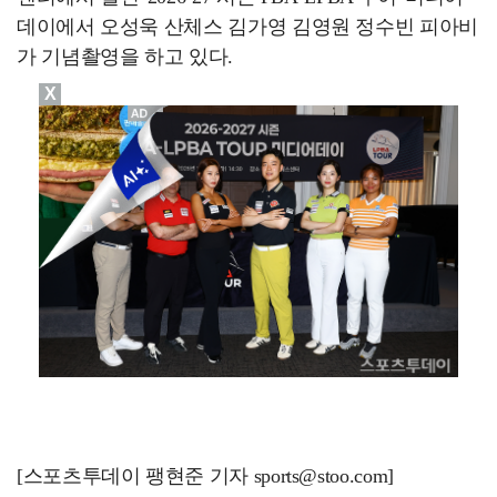
데이에서 오성욱 산체스 김가영 김영원 정수빈 피아비
가 기념촬영을 하고 있다.
X
[스포츠투데이 팽현준 기자 sports@stoo.com]