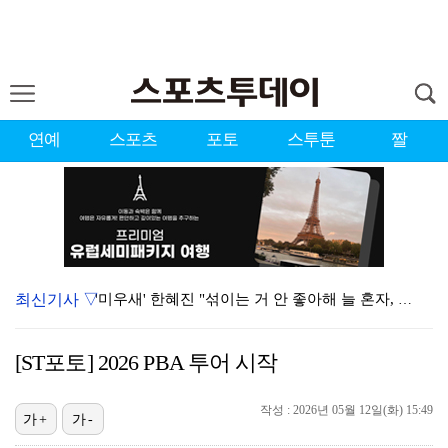
연예
스포츠
포토
스투툰
짤
최신기사 ▽
'미우새' 한혜진 "섞이는 거 안 좋아해 늘 혼자, 母…
[ST포토] 이강인, 무시무시한 돌파
[ST포토] 2026 PBA 투어 시작
[ST포토] 이강인, '철벽방어'
작성 : 2026년 05월 12일(화) 15:49
이강인, 마침내 AT마드리드 데뷔…후반 18분 교체 투…
가+
가-
[ST포토] 이강인, 첫 경기 투입