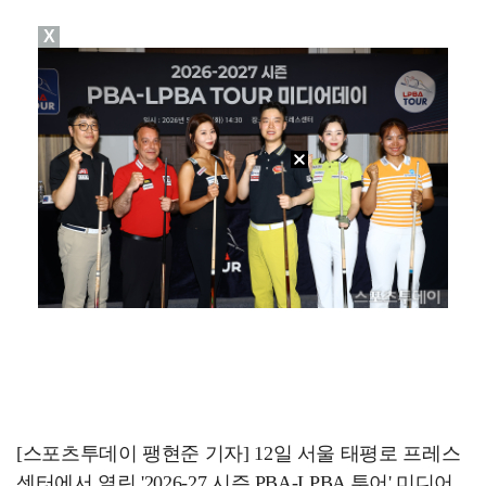
X
[ST포토] 이강인, 7번 유니폼 입고
[ST포토] 맨시티, 3-1 승리
[ST포토] 패스하는 이강인
[ST포토] 이강인, 후반 투입
[ST포토] 맨시티 마르무시, 동점골
[스포츠투데이 팽현준 기자] 12일 서울 태평로 프레스
센터에서 열린 '2026-27 시즌 PBA-LPBA 투어' 미디어