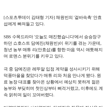
[스포츠투데이 김태형 기자] 채원빈의 '겉바속촉' 안효
섭에게 빠져들고 있다.
SBS 수목드라마 '오늘도 매진했습니다'에서 승승장구
하던 쇼호스트 담예진(채원빈)이 위기를 겪는 가운데,
청년 농부 매튜 리(안효섭)를 향한 마음 역시 애틋해지
며 로맨스 분위기를 키우고 있다.
극 중 담예진은 레뚜알 입점 계약을 성사시키기 위해
덕풍마을을 찾았다가 매튜 리와 처음 만나게 됐다. 원
료 농장 대표를 찾아온 상황에서 예상치 못하게 젊은
농부와 부딪히며 첫인상부터 삐걱거렸고, 이후에도 계
속 얽히며 일이 꼬여버렸다.