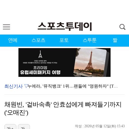
연예
스포츠
포토
스투툰
짤
최신기사 ▽
누에라, '뮤직뱅크' 1위…팬들에 "영원하자" [TV캡…
강채연, 제주삼다수 2R 깜짝 선두 도약…박민지 공동 …
채원빈, '겉바속촉' 안효섭에게 빠져들기까지
폭발까지 5분…안보현·정은채, 목숨 건 사투 시작(재벌…
('오매진')
이강인, 아틀레티코 마드리드 첫 훈련 진행…9일 맨시티…
작성 : 2026년 05월 12일(화) 15:43
가+
가-
대한축구협회의 '심판 성접대'…최악의 경우 런던 올림픽…