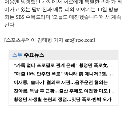
처음엔 냉랭했던 관계에서 서로에게 특별한 존재가 되
어가고 있는 담예진과 매튜 리의 이야기는 13일 방송
되는 SBS 수목드라마 '오늘도 매진했습니다'에서 계속
된다.
[스포츠투데이 김태형 기자 ent@stoo.com]
스투
주요뉴스
"카톡 멀티 프로필로 관계 은폐" 황정민 폭로女, 문자…
"매출 10% 안주면 폭로" 박나래 前 매니저 2명, …
이재룡, '술타기' 혐의로 재판…음주운전 혐의는 미적용…
진아름, 득남 후 근황…출산 후에도 여전한 미모 [스타…
황정민 사생활 논란의 쟁점…잇단 폭로·반박 오가는 소모…