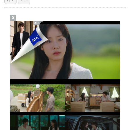
폭발물 지킨 안보현, '악마 교관' 정은채와 재회(재벌…
X
외신까지 퍼지고 있는 축구협회 성접대 논란…2002 한…
태국에서 새 도전 시작하는 박항서 감독 "원팀 만들어 …
대놓고 '심판 마사지'로 결재 받기도…최종 결재권자는 …
'1라운드 115위' 김민별, 2라운드 7타 줄이며 7…