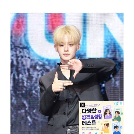
한국 남자배구, 중국 3-0 완파하고 동아시아선수권 결…
"언론사 대표·국회의원도"…최연청, 판사 남편까지 화려…
박지민 아나운서 "발리까지 갔는데…'피의 게임2' 출연…
'첫 승 도전' 장은수 "우승 의식하기보다 내 플레이에…
"軍 구타에 의한 사망" 김정렬, 억울하게 떠난 형 회…