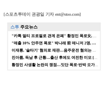
[스포츠투데이 권광일 기자 ent@stoo.com]
스투
주요뉴스
"카톡 멀티 프로필로 관계 은폐" 황정민 폭로女, 문자…
"매출 10% 안주면 폭로" 박나래 前 매니저 2명, …
이재룡, '술타기' 혐의로 재판…음주운전 혐의는 미적용…
진아름, 득남 후 근황…출산 후에도 여전한 미모 [스타…
황정민 사생활 논란의 쟁점…잇단 폭로·반박 오가는 소모…