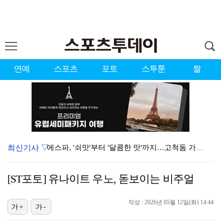
연예
스포츠
포토
스투툰
짤
최신기사 ▽
에스파, '쇠맛'부터 '달콤한 맛'까지…고척돔 가득 채…
블랙핑크, 10주년 행사 논란에 사과 "커뮤니케이션 문…
[ST포토] 유나이트 우노, 돋보이는 비주얼
'리그 2연패 정조준' 아스널, 뉴캐슬서 기마랑이스 영…
작성 : 2026년 05월 12일(화) 14:44
에스파 고척돔 공연에 반가운 얼굴…아이들 미연·트와이스…
가+
가-
에스파, 고척돔 입성…공연 시작 40분 만에 첫 인사 …