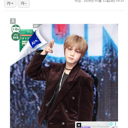
작성 : 2026년 05월 12일(화) 14:35
박지훈, 9월 잠실실내체육관서 앙코르 콘서트 개최
가+
가-
3승 사냥 시동 건 서교림 "샷·퍼트 만족스러워…좋은 …
X
"기분 맞춰주려고" 축구협회, 외국인 심판 성접대 의혹…
'주장 완장' 김민재, 한국 떠나기 전 뮌헨 동료들에게…
폭로자 "황정민, 본인 말에 책임져야…내가 사생활에 초…
박문성 "축구협회 성접대 의혹? 사실이면 국제 망신…사…
'모솔연애2' 최혁준 "판단 오류로 불편함 드려 죄송"…