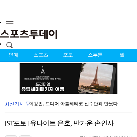
연예
스포츠
포토
스투툰
짤
최신기사 ▽
이강인, 드디어 아틀레티코 선수단과 만났다…시메오네 감…
KBO, 기록적인 폭염으로 9일까지 리그 중단…내달 6…
[ST포토] 유나이트 은호, 반가운 손인사
대한축구협회, 외국인 심판 7차례 성접대 의혹…이 기간…