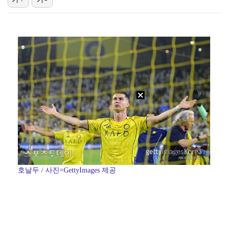
[ST포토] 박현경, 생각보다 어렵네
[ST포토] 김민선7, 라인 확인
[ST포토] 전예성, 벌써 덥네
이민규, KPGA 데이비드골프 투어 15회 대회 우승……
[ST포토] 김민선7, 타구 확인
호날두 / 사진=GettyImages 제공