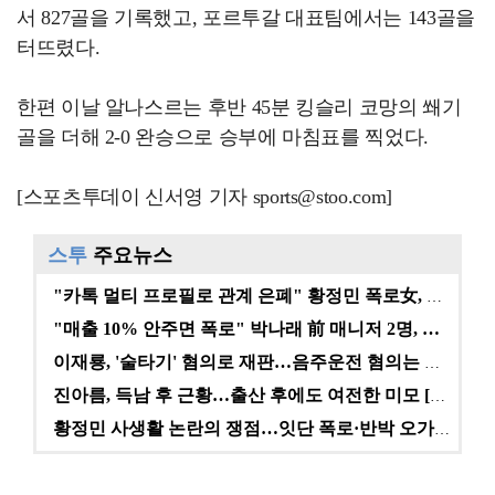
서 827골을 기록했고, 포르투갈 대표팀에서는 143골을
터뜨렸다.
한편 이날 알나스르는 후반 45분 킹슬리 코망의 쐐기
골을 더해 2-0 완승으로 승부에 마침표를 찍었다.
[스포츠투데이 신서영 기자 sports@stoo.com]
스투
주요뉴스
"카톡 멀티 프로필로 관계 은폐" 황정민 폭로女, 문자…
"매출 10% 안주면 폭로" 박나래 前 매니저 2명, …
이재룡, '술타기' 혐의로 재판…음주운전 혐의는 미적용…
진아름, 득남 후 근황…출산 후에도 여전한 미모 [스타…
황정민 사생활 논란의 쟁점…잇단 폭로·반박 오가는 소모…