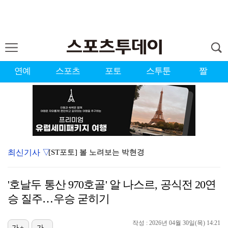
연예
스포츠
포토
스투툰
짤
최신기사 ▽
[ST포토] 볼 노려보는 박현경
스쿠발, 다저스 왔으나 마음은 아직 디트로이트에…"다시…
'호날두 통산 970호골' 알 나스르, 공식전 20연
[ST포토] 홍진영2, 버디 성공
승 질주…우승 굳히기
[ST포토] 박현경, 고민고민
작성 : 2026년 04월 30일(목) 14:21
[ST포토] 박현경, 가벼운 발걸음
가+
가-