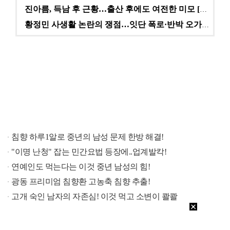
진아름, 득남 후 근황…출산 후에도 여전한 미모 [스타…
황정민 사생활 논란의 쟁점…잇단 폭로·반박 오가는 소모…