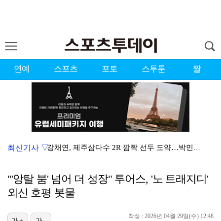
연예
스포츠
포토
스투툰
짤
최신기사 ▽
강채연, 제주삼다수 2R 깜짝 선두 도약…박민지 공동 …
이강인, 아틀레티코 마드리드 첫 훈련 진행…9일 맨시티…
"'앙탈 붐' 넘어 더 성장" 투어스, '노 트래지디'
폭발까지 5분…안보현·정은채, 목숨 건 사투 시작(재벌…
외신 호평 봇물
대한축구협회의 '심판 성접대'…최악의 경우 런던 올림픽…
작성 : 2026년 04월 29일(수) 12:48
가+
가-
태국에서 새 도전 시작하는 박항서 감독 "원팀 만들어 …