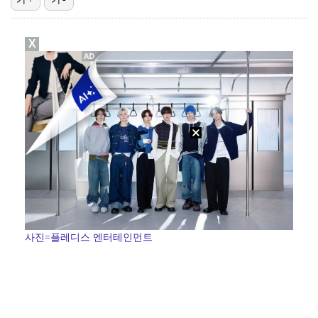
폭발물 지킨 안보현, '악마 교관' 정은채와 재회(재벌…
X
대놓고 '심판 마사지'로 결재 받기도…최종 결재권자는 …
외신까지 퍼지고 있는 축구협회 성접대 논란…2002 한…
보스턴, 'KBO MVP' 페디 무너뜨리며 연장 13회…
'1라운드 115위' 김민별, 2라운드 7타 줄이며 7…
사진=플레디스 엔터테인먼트