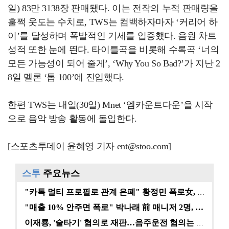
일) 83만 3138장 판매됐다. 이는 전작의 누적 판매량을
훌쩍 웃도는 수치로, TWS는 컴백하자마자 ‘커리어 하
이’를 달성하며 폭발적인 기세를 입증했다. 음원 차트
성적 또한 눈에 띈다. 타이틀곡을 비롯해 수록곡 ‘너의
모든 가능성이 되어 줄게’, ‘Why You So Bad?’가 지난 2
8일 멜론 ‘톱 100’에 진입했다.
한편 TWS는 내일(30일) Mnet ‘엠카운트다운’을 시작
으로 음악 방송 활동에 돌입한다.
[스포츠투데이 윤혜영 기자 ent@stoo.com]
스투
주요뉴스
"카톡 멀티 프로필로 관계 은폐" 황정민 폭로女, 문자…
"매출 10% 안주면 폭로" 박나래 前 매니저 2명, …
이재룡, '술타기' 혐의로 재판…음주운전 혐의는 미적용…