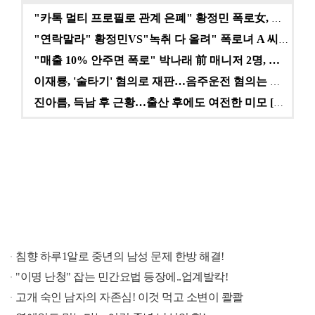
"카톡 멀티 프로필로 관계 은폐" 황정민 폭로女, 문자…
"연락말라" 황정민VS"녹취 다 올려" 폭로녀 A 씨,…
"매출 10% 안주면 폭로" 박나래 前 매니저 2명, …
이재룡, '술타기' 혐의로 재판…음주운전 혐의는 미적용…
진아름, 득남 후 근황…출산 후에도 여전한 미모 [스타…