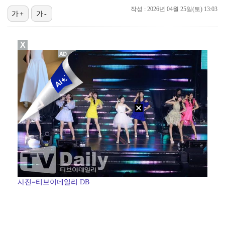
작성 : 2026년 04월 25일(토) 13:03
가+
가-
[ST포토] 장은수, KLPGA 첫 우승
[ST포토] 장은수, 선수들과 다함께
X
[ST포토] 눈물 훔치는 장은수
[ST포토] 장은수, 우승 축하 물허벅 세레머니
[ST포토] 장은수, 제주 삼다수 마스터즈 우승
사진=티브이데일리 DB