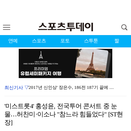
연예
스포츠
포토
스투툰
짤
최신기사 ▽
'2017년 신인상' 장은수, 186전 187기 끝에 …
[ST포토] 장은수, 2026 KLPGA WINNER
'미스트롯4' 홍성윤, 전국투어 콘서트 중 눈
'유부녀 킬러' 무진성, 천재 해커의 냉철·허당미 오가…
물…허찬미·이소나 "참느라 힘들었다" [ST현
제니 "남자에 먼저 메시지 안 보내, 동거? 여기까지만…
장]
'이런 엿같은 사랑' 정해인, 츄리닝 비주얼도 완벽 "…