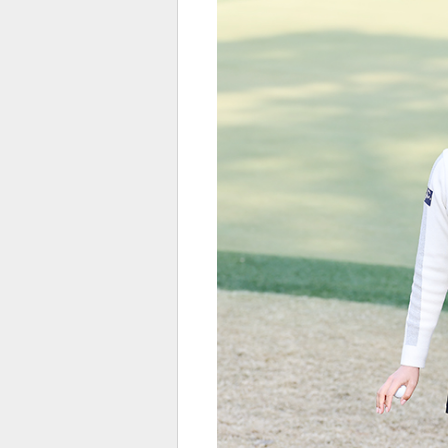
전
로그
즐겨찾기
많이 본 뉴스
최신 뉴스
연예
스포
페이
트위
댓글
밴드
네이