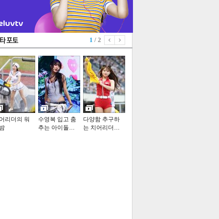
1
/ 2
어리더의 워
수영복 입고 춤
다양함 추구하
밤
추는 아이돌…
는 치어리더…