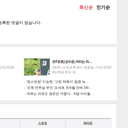
[ST포토] 강수은, 머리는 차…
] 2026
[제주=스포츠투데이 권광일 기자] 2026
KLPGA 투어 제…
'편스토랑' 지승현, '고된 떡볶이' 음원 녹…
'조폭 연루설 부인' 조세호, 8개월 만에 SN…
데뷔는 쉬워도 생존은 어렵다…K팝 아이돌 …