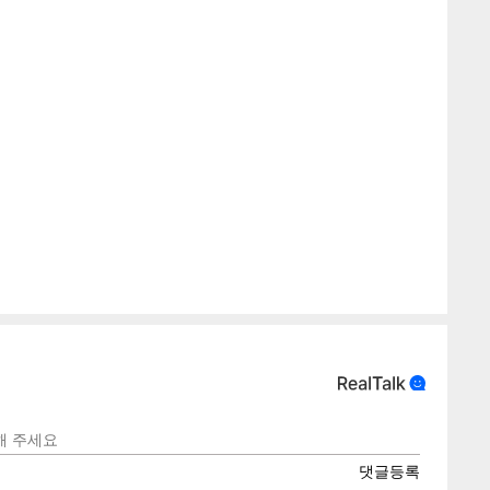
게
소
텍스
텍스
url 복
인쇄
목록