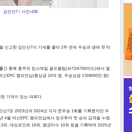
3
김민선7 / 사진=DB
을 신고한 김민선7이 기세를 몰아 2주 연속 우승과 생애 첫 타
인
흘간 충북 충주의 킹스데일 골프클럽(파72/6700야드)에서 열
신EPC 챔피언십(총상금 10억 원, 우승상금 1억8000만 원)
한 기억이 있는 대회다.
김민선7은 2023년과 2024년 각각 준우승 1회를 기록했지만 우
5년 4월 덕신EPC 챔피언십에서 정규투어 첫 승의 감격을 누렸
 13위, 대상포인트 10위, 평균타수 10위 등을 기록하며 2025년