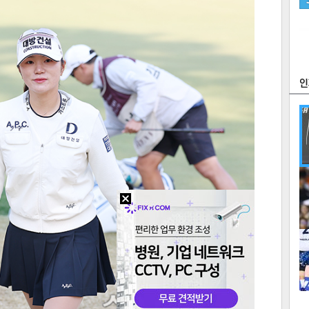
츠
라이프
포토
만화
FOC
많
연예
1
텍스
텍스
url 복
인쇄
목록
2