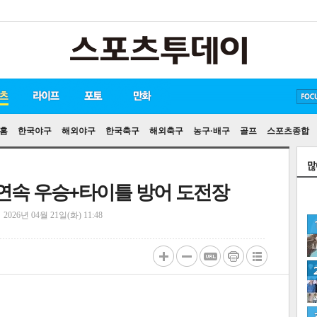
방탄소년단
손흥민
유아인
홈
한국야구
해외야구
한국축구
해외축구
농구·배구
골프
스포츠종합
주 연속 우승+타이틀 방어 도전장
정
2026년 04월 21일(화) 11:48