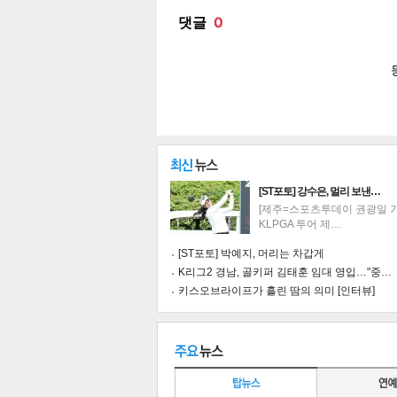
[ST포토] 강수은, 멀리 보낸…
[제주=스포츠투데이 권광일 기자
KLPGA 투어 제…
[ST포토] 박예지, 머리는 차갑게
K리그2 경남, 골키퍼 김태훈 임대 영입…"중…
키스오브라이프가 흘린 땀의 의미 [인터뷰]
기