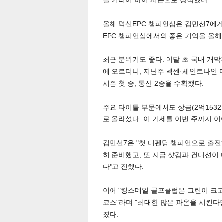
을 커리어 하이 시즌으로 장식했다.
올해 덕신EPC 챔피언십은 김민선7에게
EPC 챔피언십에서의 좋은 기억을 올
최근 분위기도 좋다. 이달 초 국내 개막
에 오르더니, 지난주 넥센·세인트나인 
체
인
시즌 첫 승, 통산 2승을 수확했다.
주요 타이틀 부문에서도 상금(2억1532만 
로 올라섰다. 이 기세를 이번 주까지 이
김민선7은 "첫 디펜딩 챔피언으로 출전
히 준비했고, 또 지금 샷감과 컨디션이 
다"고 전했다.
이어 "킹스데일 골프클럽은 그린이 크
코스"라며 "최대한 많은 파온을 시킨다
졌다.