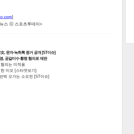
트 크
트 축
사
하기
보기
oo.com
]
한 뉴스 ⓒ 스포츠투데이>
스
, 문자·녹취록 증거 공개 [ST이슈]
2명, 공갈미수·횡령 혐의로 재판
전 혐의는 미적용
한 미모 [스타엿보기]
박 오가는 소모전 [ST이슈]