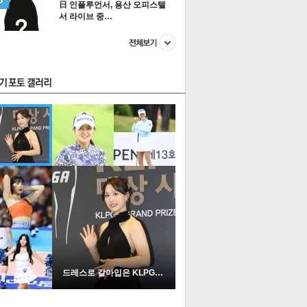
日 인플루언서, 용산 오피스텔
서 라이브 중…
스투펀
US
이 본 뉴스
스포츠
포토
드레스로 갈아입은 KLPGA …