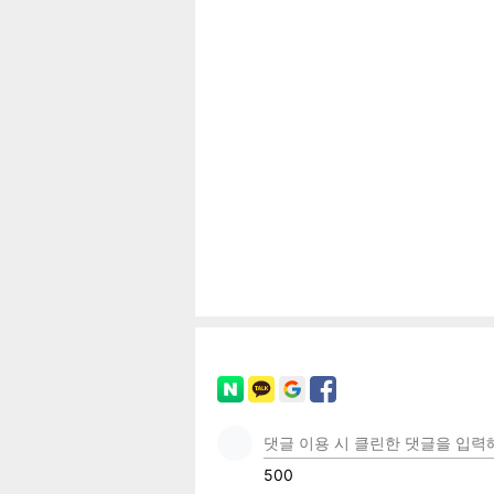
공유
유
로그
페이
트위
카카
밴드
네이