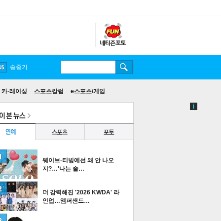
송중기
카·레이싱
스포츠칼럼
e스포츠/게임
웨이브·티빙에선 왜 안 나오
지?…'나는 솔…
더 강력해진 '2026 KWDA' 라
인업…앰퍼샌드…