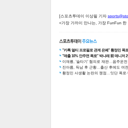
스북
터 공
달기
공유
버블
[스포츠투데이 이상필 기자
sports@st
<가장 가까이 만나는, 가장 FunFun 
"카톡 멀티 프로필로 관계 은폐" 황정민 폭로女
"매출 10% 안주면 폭로" 박나래 前 매니저 
이재룡, '술타기' 혐의로 재판…음주운
진아름, 득남 후 근황…출산 후에도 여전
황정민 사생활 논란의 쟁점…잇단 폭로·반