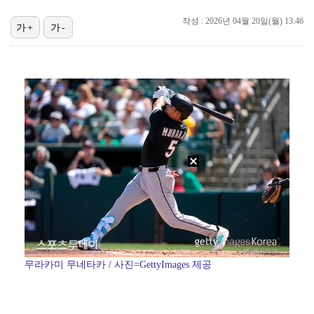
10주년인데 40명뿐?…블랙핑크 행사 공지에 팬심 폭발…
작성 : 2026년 04월 20일(월) 13:46
가+
가-
KBO, 기록적인 폭염으로 9일까지 리그 중단…내달 6…
"매출 10% 안주면 폭로" 박나래 前 매니저 2명, …
박지훈, 9월 잠실실내체육관서 앙코르 콘서트 개최
'나솔' 24기 옥순, 출연료 미지급 폭로 "1년 넘게…
김혜성, 마이너리그 트리플A서 4경기 연속 무안타 침묵…
'오디세이'·'스파이더맨4', 박스오피스 투톱…기록 경…
무라카미 무네타카 / 사진=GettyImages 제공