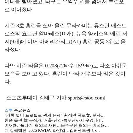
이더를 받아쳤고, 타구는 우익수 키를 넘어서 투런포
로 이어졌다.
시즌 8호 홈런을 쏘아 올린 무라카미는 휴스턴 애스트
로스의 요르단 알바레스(10개), 뉴욕 양키스의 애런 저
지(9개)에 이어 아메리칸리그(AL) 홈런 공동 3위로 올
라섰다.
다만 시즌 타율은 0.208(72타수 15안타)로 다소 아쉬운
모습을 보이고 있다. 홈런이 단타 개수보다 많은 것이
다.
[스포츠투데이 강태구 기자 sports@stoo.com]
스투
주요뉴스
"카톡 멀티 프로필로 관계 은폐" 황정민 폭로女, 문자…
한숨 돌린 韓 극장가, 매출·관객·특수관까지 웃었다 […
이재룡, '술타기' 혐의로 재판…음주운전 혐의는 미적용…
더 강력해진 '2026 KWDA' 라인업…앰퍼샌드원·나…