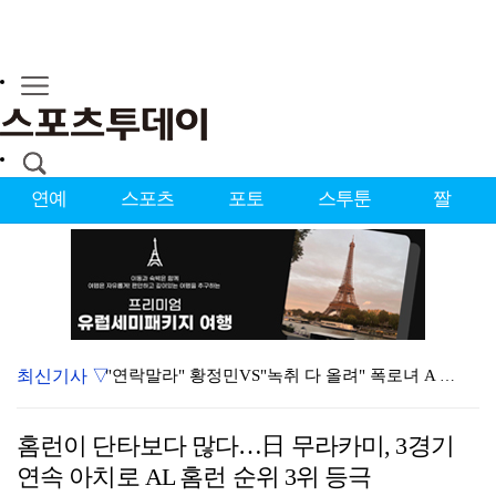
연예
스포츠
포토
스투툰
짤
최신기사 ▽
"연락말라" 황정민VS"녹취 다 올려" 폭로녀 A 씨,…
황정민 폭로자 "아들 연극 몰래 관람? 소품 준비 돕고…
홈런이 단타보다 많다…日 무라카미, 3경기
이강인, 드디어 아틀레티코 선수단과 만났다…시메오네 감…
연속 아치로 AL 홈런 순위 3위 등극