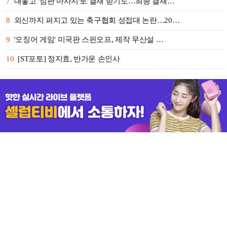
7
대놓고 '심판 마사지'로 결재 받기도…최종 결재…
8
외신까지 퍼지고 있는 축구협회 성접대 논란…20…
9
'오징어 게임' 미국판 스핀오프, 제작 무산설 …
10
[ST포토] 정지효, 반가운 손인사