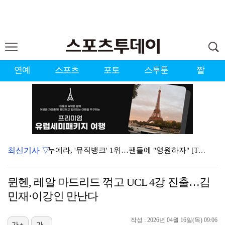
연예
스포츠
포토
스투툰
짤
최신기사 ▽
누에라, '뮤직뱅크' 1위…팬들에 "영원하자" [TV캡…
서장훈 감독 "내 능력 부족" 자책하게 만든 펜타곤과의…
뮌헨, 레알 마드리드 꺾고 UCL 4강 진출…김
대한축구협회의 '심판 성접대'…최악의 경우 런던 올림픽…
민재·이강인 만난다
강채연, 제주삼다수 2R 깜짝 선두 도약…박민지 공동 …
작성 : 2026년 04월 16일(목) 09:06
진세연, 전속계약 종료…FA 시장 나왔다 [공식]
가+
가-