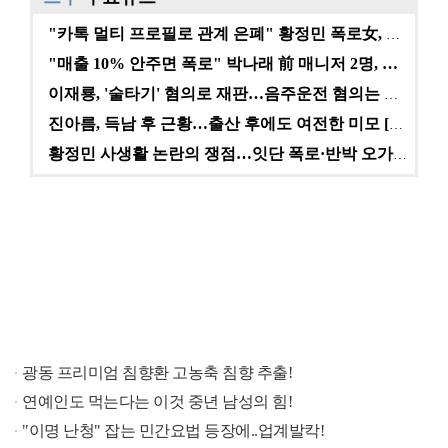
"카톡 멀티 프로필로 관계 은폐" 황정민 폭로女, 문자…
"매출 10% 안주면 폭로" 박나래 前 매니저 2명, …
이재룡, '술타기' 혐의로 재판…음주운전 혐의는 미적용…
진아름, 득남 후 근황…출산 후에도 여전한 미모 [스타…
황정민 사생활 논란의 쟁점…잇단 폭로·반박 오가는 소모…