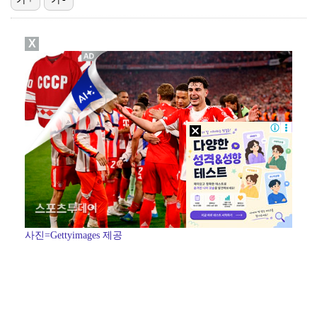
'1라운드 115위' 김민별, 2라운드 7타 줄이며 7…
X
대놓고 '심판 마사지'로 결재 받기도…최종 결재권자는 …
외신까지 퍼지고 있는 축구협회 성접대 논란…2002 한…
'오징어 게임' 미국판 스핀오프, 제작 무산설 "넷플릭…
[ST포토] 정지효, 반가운 손인사
사진=Gettyimages 제공