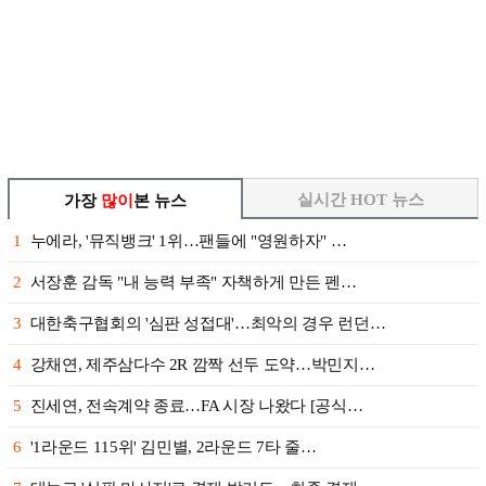
실시간 HOT 뉴스
가장
많이
본 뉴스
1
누에라, '뮤직뱅크' 1위…팬들에 "영원하자" …
2
서장훈 감독 "내 능력 부족" 자책하게 만든 펜…
3
대한축구협회의 '심판 성접대'…최악의 경우 런던…
4
강채연, 제주삼다수 2R 깜짝 선두 도약…박민지…
5
진세연, 전속계약 종료…FA 시장 나왔다 [공식…
6
'1라운드 115위' 김민별, 2라운드 7타 줄…