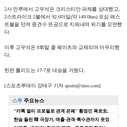
2사 만루에서 고우석은 크리스티안 파체를 상대했고,
2스트라이크 2볼에서 92.6마일(약 149.0km) 포심 패스
트볼을 던져 중견수 뜬공으로 지워내며 위기를 모면했
다.
이후 고우석은 8회말 콜 웨이츠와 교체되며 마무리했
다.
한편 톨리도는 17-7로 대승을 거뒀다.
[스포츠투데이 강태구 기자 sports@stoo.com]
스투
주요뉴스
"카톡 멀티 프로필로 관계 은폐" 황정민 폭로女, 문자…
한숨 돌린 韓 극장가, 매출·관객·특수관까지 웃었다 […