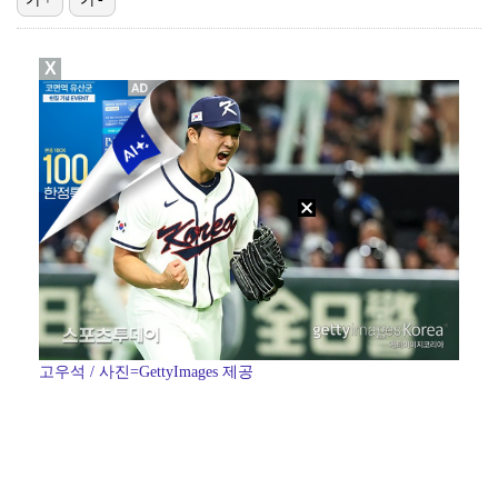
"매출 10% 안주면 폭로" 박나래 前 매니저 2명, …
X
'주장 완장' 김민재, 한국 떠나기 전 뮌헨 동료들에게…
폭로자 "황정민, 본인 말에 책임져야…내가 사생활에 초…
'모솔연애2' 최혁준 "판단 오류로 불편함 드려 죄송"…
박문성 "축구협회 성접대 의혹? 사실이면 국제 망신…사…
고우석 / 사진=GettyImages 제공