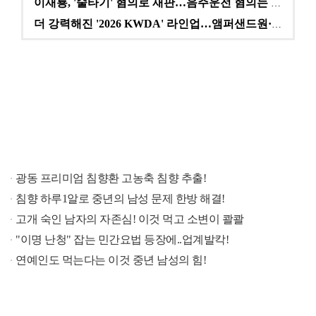
이재룡, '술타기' 혐의로 재판…음주운전 혐의는 미적용…
더 강력해진 '2026 KWDA' 라인업…앰퍼샌드원·나…