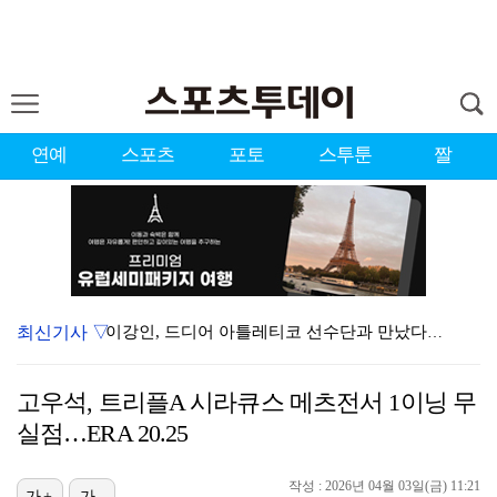
연예
스포츠
포토
스투툰
짤
최신기사 ▽
이강인, 드디어 아틀레티코 선수단과 만났다…시메오네 감…
KBO, 기록적인 폭염으로 9일까지 리그 중단…내달 6…
고우석, 트리플A 시라큐스 메츠전서 1이닝 무
대한축구협회, 외국인 심판 7차례 성접대 의혹…이 기간…
실점…ERA 20.25
박지훈, 9월 잠실실내체육관서 앙코르 콘서트 개최
작성 : 2026년 04월 03일(금) 11:21
가+
가-
"기분 맞춰주려고" 축구협회, 외국인 심판 성접대 의혹…