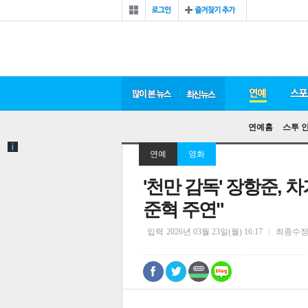
연예홈
스투 
연예
영화
'천만 감독' 장항준, 
준혁 주연"
입력
2026년 03월 23일(월) 16:17
최종수
0