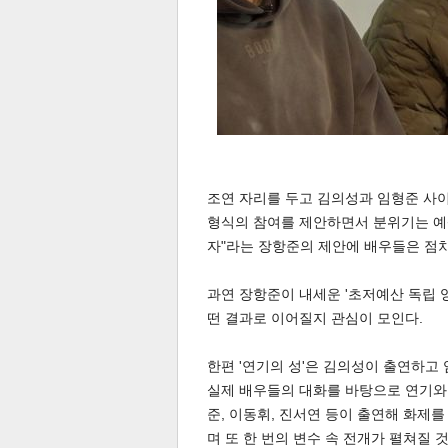
스북
터 공
달기
공유
버블
조연 자리를 두고 김의성과 임형준 사이
형식의 참여를 제안하면서 분위기는 예상
자"라는 장항준의 제안에 배우들은 점차
과연 장항준이 내세운 '초저예산 독립 
떤 결과로 이어질지 관심이 모인다.
한편 '연기의 성'은 김의성이 출연하고
실제 배우들의 대화를 바탕으로 연기와 
준, 이동휘, 진서연 등이 출연해 화제
며 또 한 번의 변수 속 전개가 펼쳐질 