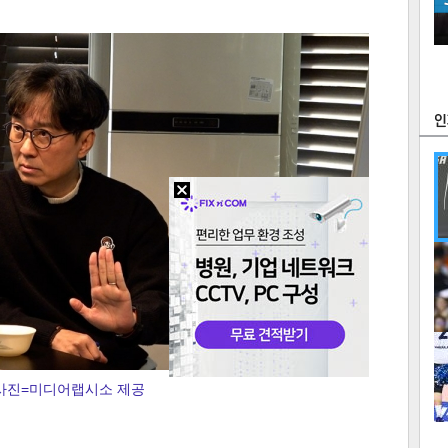
츠
라이프
포토
만화
FOC
많
연예
1
사진=미디어랩시소 제공
2
텍스
텍스
url 복
인쇄
목록