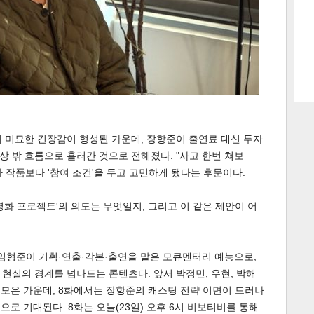
트 크
트 축
사
하기
보기
스
 미묘한 긴장감이 형성된 가운데, 장항준이 출연료 대신 투자
 밖 흐름으로 흘러간 것으로 전해졌다. "사고 한번 쳐보
 작품보다 '참여 조건'을 두고 고민하게 됐다는 후문이다.
영화 프로젝트'의 의도는 무엇일지, 그리고 이 같은 제안이 어
 임형준이 기획·연출·각본·출연을 맡은 모큐멘터리 예능으로,
현실의 경계를 넘나드는 콘텐츠다. 앞서 박정민, 우현, 박해
를 모은 가운데, 8화에서는 장항준의 캐스팅 전략 이면이 드러나
것으로 기대된다. 8화는 오늘(23일) 오후 6시 비보티비를 통해