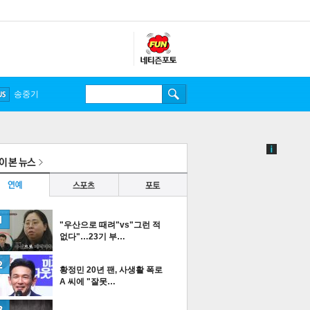
송중기
"우산으로 때려"vs"그런 적
없다"…23기 부…
황정민 20년 팬, 사생활 폭로
A 씨에 "잘못…