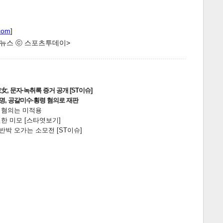
com
]
한 뉴스 ⓒ 스포츠투데이>
, 문자·녹취록 증거 공개 [ST이슈]
2명, 공갈미수·횡령 혐의로 재판
전 혐의는 미적용
한 미모 [스타엿보기]
박 오가는 소모전 [ST이슈]