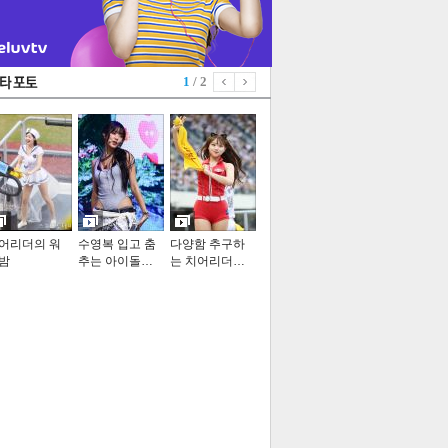
1
/ 2
어리더의 워
수영복 입고 춤
다양함 추구하
밤
추는 아이돌…
는 치어리더…