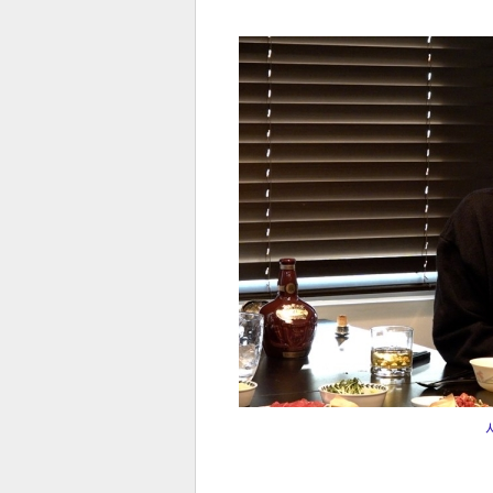
전
로그
즐겨찾기
많이 본 뉴스
최신 뉴스
연예
스포
페이
트위
댓글
밴드
네이