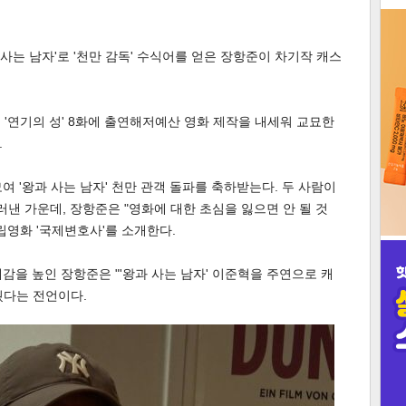
3
 사는 남자'로 '천만 감독' 수식어를 얻은 장항준이 차기작 캐스
 '연기의 성' 8화에 출연해저예산 영화 제작을 내세워 교묘한
.
인
 '왕과 사는 남자' 천만 관객 돌파를 축하받는다. 두 사람이
러낸 가운데, 장항준은 "영화에 대한 초심을 잃으면 안 될 것
립영화 '국제변호사'를 소개한다.
감을 높인 장항준은 "'왕과 사는 남자' 이준혁을 주연으로 캐
궜다는 전언이다.