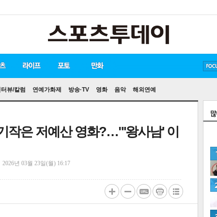
방탄소년단
손흥민
유아인
인터뷰/칼럼
연예가화제
방송·TV
영화
음악
해외연예
차기작은 저예산 영화?…"'왕사남' 이
정
2026년 03월 23일(월) 16:17