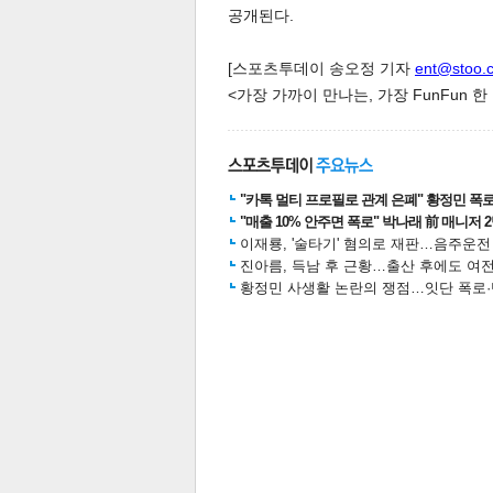
공개된다.
[스포츠투데이 송오정 기자
ent@stoo.
<가장 가까이 만나는, 가장 FunFun 
"카톡 멀티 프로필로 관계 은폐" 황정민 폭로女
"매출 10% 안주면 폭로" 박나래 前 매니저 
이재룡, '술타기' 혐의로 재판…음주운
진아름, 득남 후 근황…출산 후에도 여전
황정민 사생활 논란의 쟁점…잇단 폭로·반
보