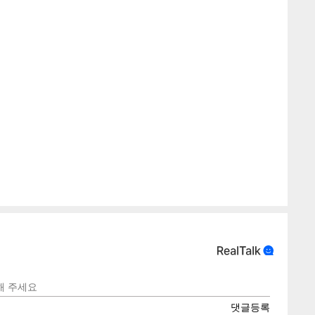
텍스
텍스
url 복
인쇄
목록