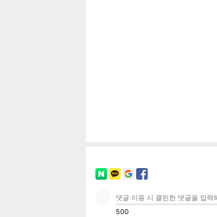
기
페이
트위
카카
밴드
네이