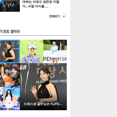
데뷔는 쉬워도 생존은 어렵
다…K팝 아이돌 …
스투펀
US
이 본 뉴스
스포츠
포토
드레스로 갈아입은 KLPGA …