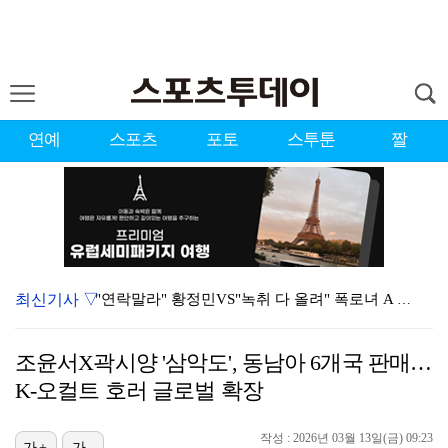
연예
스포츠
포토
스투툰
짤
최신기사 ▽
"연락말라" 황정민VS"녹취 다 올려" 폭로녀 A 씨,…
황정민 폭로자 "아들 연극 몰래 관람? 소품 준비 돕고…
조윤서X곽시양 '삼악도', 동남아 6개국 판매…
이강인, 드디어 아틀레티코 선수단과 만났다…시메오네 감…
K-오컬트 호러 글로벌 확장
10주년인데 40명뿐?…블랙핑크 행사 공지에 팬심 폭발…
작성 : 2026년 03월 13일(금) 09:23
가+
가-
KBO, 기록적인 폭염으로 9일까지 리그 중단…내달 6…