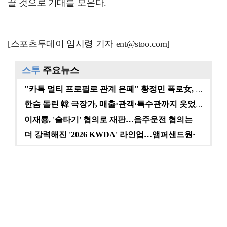
끌 것으로 기대를 모은다.
[스포츠투데이 임시령 기자 ent@stoo.com]
스투
주요뉴스
"카톡 멀티 프로필로 관계 은폐" 황정민 폭로女, 문자…
한숨 돌린 韓 극장가, 매출·관객·특수관까지 웃었다 […
이재룡, '술타기' 혐의로 재판…음주운전 혐의는 미적용…
더 강력해진 '2026 KWDA' 라인업…앰퍼샌드원·나…