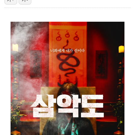
"매출 10% 안주면 폭로" 박나래 前 매니저 2명, …
'나솔' 24기 옥순, 출연료 미지급 폭로 "1년 넘게…
박지훈, 9월 잠실실내체육관서 앙코르 콘서트 개최
김혜성, 마이너리그 트리플A서 4경기 연속 무안타 침묵…
'오디세이'·'스파이더맨4', 박스오피스 투톱…기록 경…