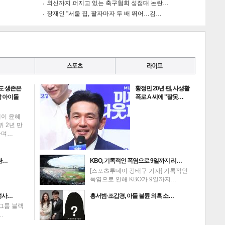
외신까지 퍼지고 있는 축구협회 성접대 논란…
장재인 "서울 집, 팔자마자 두 배 뛰어…김…
도 생존은
황정민 20년 팬, 사생활
 아이돌
폭로 A 씨에 "잘못…
데이 윤혜
뷔 2년 만
하며…
환…
KBO, 기록적인 폭염으로 9일까지 리…
[스포츠투데이 강태구 기자] 기록적인
폭염으로 인해 KBO가 9일까지…
성사…
홍서범·조갑경, 아들 불륜 의혹 소…
그룹 블랙
…