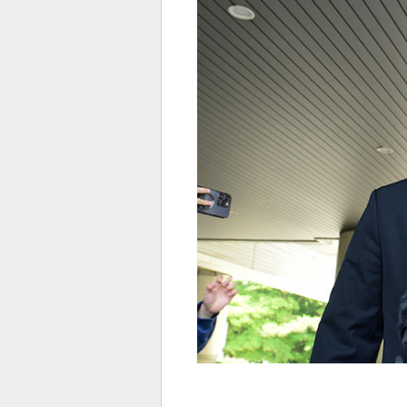
전
로그
즐겨찾기
많이 본 뉴스
최신 뉴스
연예
스포
페이
트위
댓글
밴드
네이