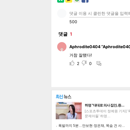
페이
트위
카카
밴드
네이
공유
유
로그
하영 "대대로 의사 집안, 증…
[스포츠투데이 정예원 기자] 
문제아들' 하영…
폭발까지 5분…안보현·정은채, 목숨 건 사…