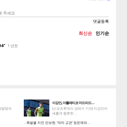
텍스
텍스
url 복
인쇄
목록
게
소
이강인, 아틀레티코 마드리드…
'옥탑방의
[스포츠투데이 강태구 기자] 이강인이
새롭게 합류한 …
폭발물 지킨 안보현, '악마 교관' 정은채와…