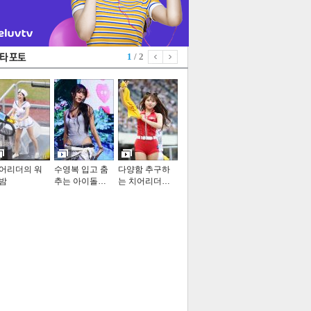
1
/ 2
어리더의 워
수영복 입고 춤
다양함 추구하
밤
추는 아이돌…
는 치어리더…