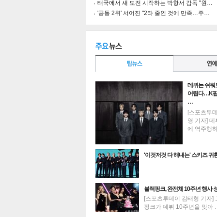
태국에서 새 도전 시작하는 박항서 감독 "원…
'공동 2위' 서어진 "2타 줄인 것에 만족…주…
데뷔는 쉬워
어렵다…K팝
…
[스포츠투
영 기자] 데
에 역주행
'이것저것 다 해내는' 스키즈 귀
기
최신뉴스
블랙핑크, 완전체 10주년 행사 
[스포츠투데이 김태형 기자] 
핑크가 데뷔 10주년을 맞아 