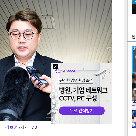
츠
라이프
포토
만화
FOC
많
연예
1
텍스
텍스
url 복
인쇄
목록
김호중 /사진=DB
2