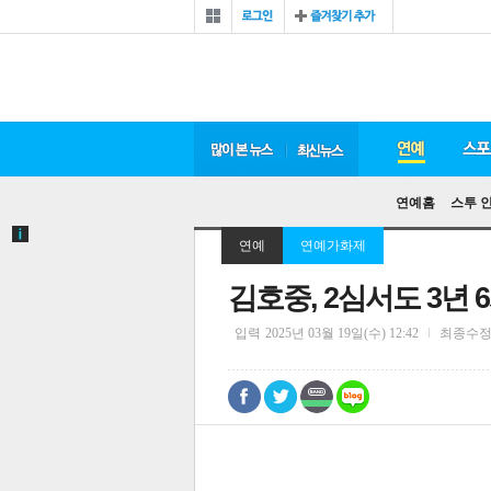
연예홈
스투 
연예
연예가화제
김호중, 2심서도 3년 
입력
2025년 03월 19일(수) 12:42
최종수
0