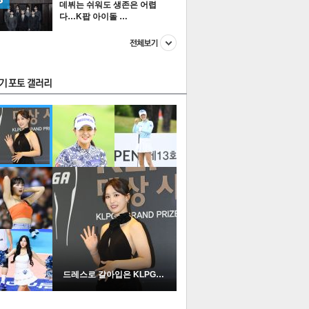
데뷔는 쉬워도 생존은 어렵
다…K팝 아이돌 …
스투펀
US
이 본 뉴스
스포츠
포토
드레스로 갈아입은 KLPGA …