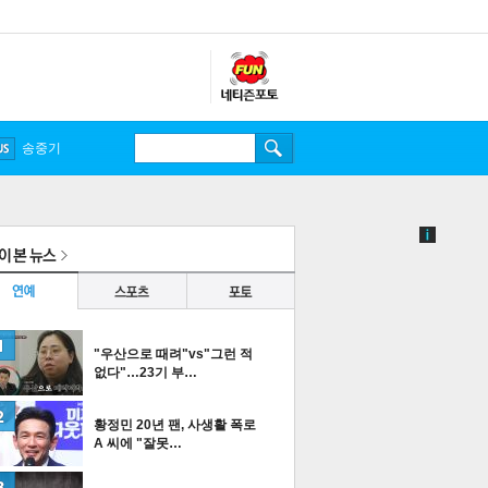
"우산으로 때려"vs"그런 적
없다"…23기 부…
황정민 20년 팬, 사생활 폭로
A 씨에 "잘못…