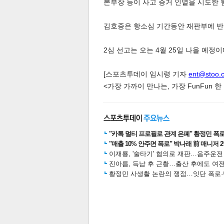
본부장 등이 사고 증거 인멸을 시도한 
김호중은 항소심 기간동안 재판부에 반성
2심 선고는 오는 4월 25일 나올 예정이
[스포츠투데이 임시령 기자
ent@stoo.
체
인
<가장 가까이 만나는, 가장 FunFun 
"카톡 멀티 프로필로 관계 은폐" 황정민 폭로女
"매출 10% 안주면 폭로" 박나래 前 매니저 
이재룡, '술타기' 혐의로 재판…음주운
진아름, 득남 후 근황…출산 후에도 여전
황정민 사생활 논란의 쟁점…잇단 폭로·반