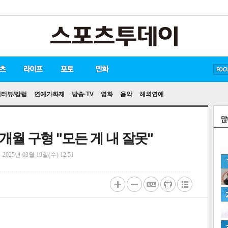
방탄소년단
손흥민
유아인
송중기
인터뷰/칼럼
연예가화제
방송·TV
영화
음악
해외연예
6개월 구형 "모든 게 내 잘못"
정
2025년 03월 19일(수) 12:51