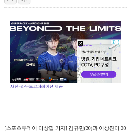
[ST포토] 스트레이 키즈, 빌보드의 남자들
[ST포토] 하츠투하츠, 여름엔 상큼한 '레몬탱'
[ST포토] 데이식스 원필, '오늘은 혼자'
[ST포토] 하츠투하츠 이안, 가요대전 공주
[ST포토] 필릭스, 분위기 남신
사진=라우드코퍼레이션 제공
[스포츠투데이 이상필 기자] 김규민(20)과 이상진이 20