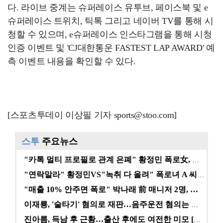
다. 라이브 중계는 슈퍼레이스 유투브, 페이스북 및 e
슈퍼레이스 트위치, 틱톡 그리고 네이버 TV를 통해 시
청할 수 있으며, e슈퍼레이스 인스타그램을 통해 시청
인증 이벤트 및 'CJ대한통운 FASTEST LAP AWARD' 예
측 이벤트 내용을 확인할 수 있다.
[스포츠투데이 이상필 기자 sports@stoo.com]
스투
주요뉴스
"카톡 멀티 프로필로 관계 은폐" 황정민 폭로女, 문자…
"연락말라" 황정민VS"녹취 다 올려" 폭로녀 A 씨,…
"매출 10% 안주면 폭로" 박나래 前 매니저 2명, …
이재룡, '술타기' 혐의로 재판…음주운전 혐의는 미적용…
진아름, 득남 후 근황…출산 후에도 여전한 미모 [스타…