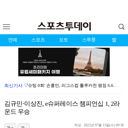
연예
스포츠
포토
스투툰
짤
최신기사 ▽
'슈팅 0회' 손흥민, 리그스컵 톨루카전 평점 6.6……
'팬 홀대 논란' 블랙핑크 10주년, 사과와 잡음 속 …
김규민·이상진, e슈퍼레이스 챔피언십 1, 2라
'2017년 신인왕' 장은수, 정규투어 데뷔 10년 만…
운드 우승
아이들 민니, 11일 두산베어스 경기 시구 "승리 이끄…
작성 : 2022년 07월 13일(수) 09:36
가+
가-
[ST포토] 스트레이 키즈 현진, 달라진 헤어스타일