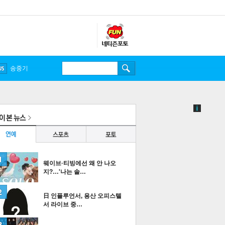
송중기
웨이브·티빙에선 왜 안 나오
지?…'나는 솔…
日 인플루언서, 용산 오피스텔
서 라이브 중…