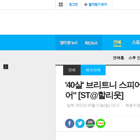
연예홈
스투 
연예
해외연예
'40살' 브리트니 스피
어" [ST@할리웃]
입력
2022년 05월 15일(일) 14:22
최종수
0