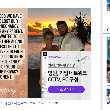
츠
라이프
포토
만화
FOC
많
연예
1
 유산 / 사진=브리트니 스피어스 SNS
2
텍스
텍스
url 복
인쇄
목록