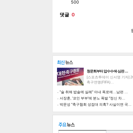
페이
트위
카카
밴드
네이
공유
유
로그
청문회부터 압수수색·심판 …
[스포츠투데이 신서영 기자] 2
축구연맹(FIFA)…
"술 취해 밥솥에 실례" 아내 폭로에…남편 …
서장훈, '코인 부부'에 분노 폭발 "정신 차…
박문성 "축구협회 성접대 의혹? 사실이면 국…