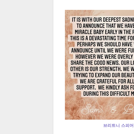
전
로그
즐겨찾기
많이 본 뉴스
최신 뉴스
연예
스포
브리트니 스피어스
페이
트위
댓글
밴드
네이