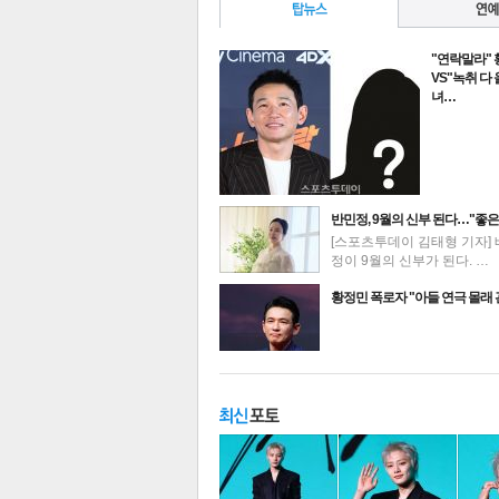
"연락말라"
VS"녹취 다
녀…
반민정, 9월의 신부 된다…"좋은
[스포츠투데이 김태형 기자] 
정이 9월의 신부가 된다. …
최신뉴스
황정민 폭로자 "아들 연극 몰래
기