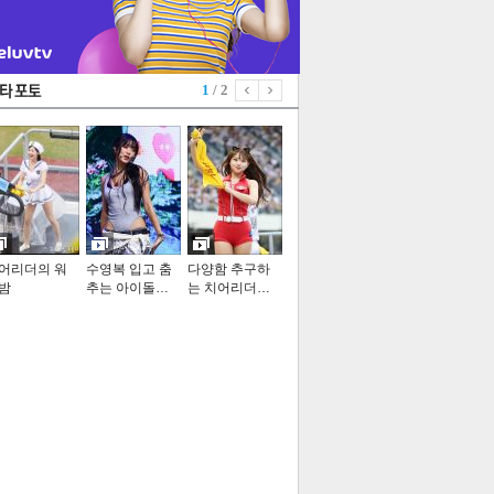
1
/ 2
어리더의 워
수영복 입고 춤
다양함 추구하
밤
추는 아이돌…
는 치어리더…