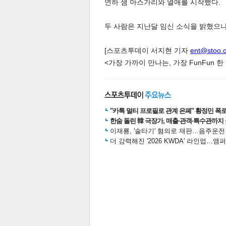
연하 샘 아스가리와 열애를 시작했다.
두 사람은 지난달 임신 소식을 밝혔으나
[스포츠투데이 서지현 기자
ent@stoo.
<가장 가까이 만나는, 가장 FunFun 
체
인
"카톡 멀티 프로필로 관계 은폐" 황정민 폭로女
한숨 돌린 韓 극장가, 매출·관객·특수관까지 
이재룡, '술타기' 혐의로 재판…음주운
더 강력해진 '2026 KWDA' 라인업