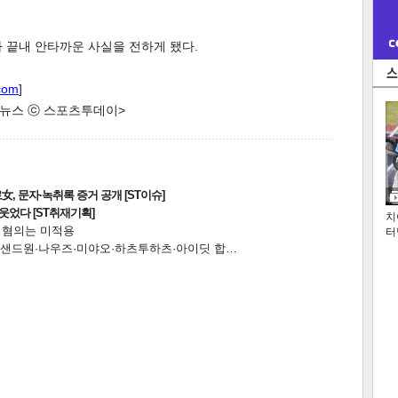
 끝내 안타까운 사실을 전하게 됐다.
com
]
한 뉴스 ⓒ 스포츠투데이>
, 문자·녹취록 증거 공개 [ST이슈]
웃었다 [ST취재기획]
치
전 혐의는 미적용
터
…앰퍼샌드원·나우즈·미야오·하츠투하츠·아이딧 합…