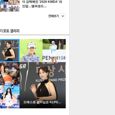
더 강력해진 '2026 KWDA' 라
인업…앰퍼샌드…
스투펀
US
이 본 뉴스
스포츠
포토
드레스로 갈아입은 KLPGA …