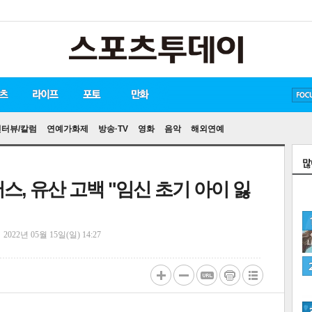
방탄소년단
손흥민
유아인
인터뷰/칼럼
연예가화제
방송·TV
영화
음악
해외연예
어스, 유산 고백 "임신 초기 아이 잃
정
2022년 05월 15일(일) 14:27