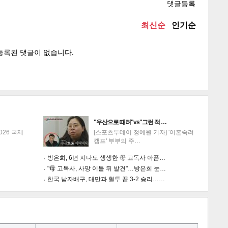
텍스
텍스
url 복
인쇄
목록
게
소
"우산으로 때려"vs"그런 적 …
026 국제
[스포츠투데이 정예원 기자] '이혼숙려
캠프' 부부의 주…
방은희, 6년 지나도 생생한 母 고독사 아픔…
"母 고독사, 사망 이틀 뒤 발견"…방은희 눈…
한국 남자배구, 대만과 혈투 끝 3-2 승리……