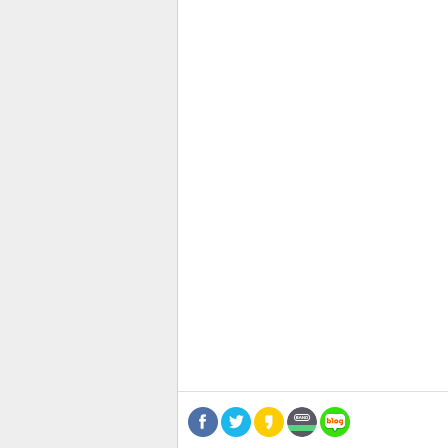
스북
터 공
달기
공유
버블
관련뉴스