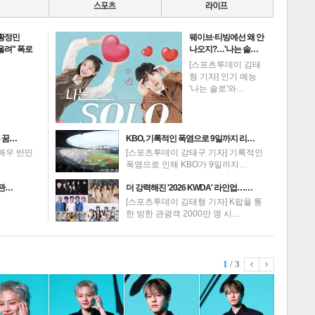
 황정민
웨이브·티빙에선 왜 안
 올려" 폭로
나오지?…'나는 솔…
[스포츠투데이 김태
형 기자] 인기 예능
'나는 솔로'와…
 꿈…
KBO, 기록적인 폭염으로 9일까지 리…
배우 반민
[스포츠투데이 강태구 기자] 기록적인
폭염으로 인해 KBO가 9일까지…
 관…
더 강력해진 '2026 KWDA' 라인업……
[스포츠투데이 김태형 기자] K팝을 통
한 방한 관광객 2000만 명 시…
1
/ 3