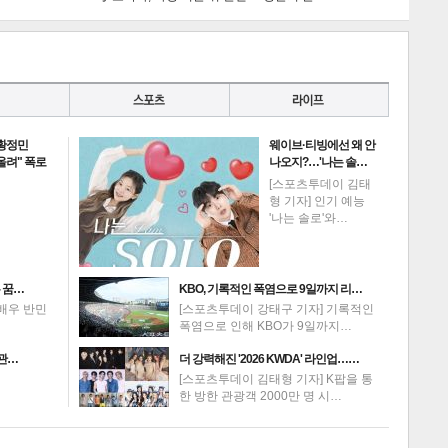
 황정민
웨이브·티빙에선 왜 안
 올려" 폭로
나오지?…'나는 솔…
[스포츠투데이 김태
형 기자] 인기 예능
'나는 솔로'와…
 꿈…
KBO, 기록적인 폭염으로 9일까지 리…
배우 반민
[스포츠투데이 강태구 기자] 기록적인
폭염으로 인해 KBO가 9일까지…
 관…
더 강력해진 '2026 KWDA' 라인업……
[스포츠투데이 김태형 기자] K팝을 통
한 방한 관광객 2000만 명 시…