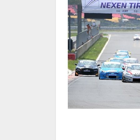
전
로그
즐겨찾기
많이 본 뉴스
최신 뉴스
연예
스포
페이
트위
댓글
밴드
네이