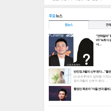
"연락말라"
VS"녹취 다
녀…
반민정, 9월의 신부 된다…"좋은
[스포츠투데이 김태형 기자] 
정이 9월의 신부가 된다. …
최신뉴스
황정민 폭로자 "아들 연극 몰래
기