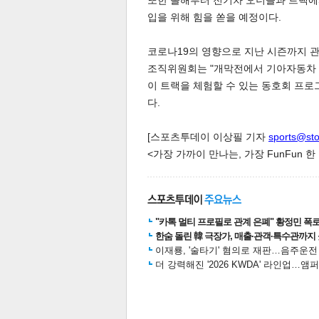
또한 올해부터 전기차 오너들과 트랙에
입을 위해 힘을 쏟을 예정이다.
코로나19의 영향으로 지난 시즌까지 관
조직위원회는 "개막전에서 기아자동차 EV6
이 트랙을 체험할 수 있는 동호회 프로
다.
체
인
[스포츠투데이 이상필 기자
sports@st
<가장 가까이 만나는, 가장 FunFun 
"카톡 멀티 프로필로 관계 은폐" 황정민 폭로女
한숨 돌린 韓 극장가, 매출·관객·특수관까지 
이재룡, '술타기' 혐의로 재판…음주운
더 강력해진 '2026 KWDA' 라인업