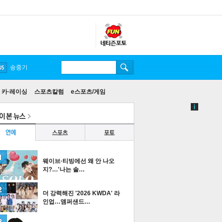
송중기
카·레이싱
스포츠칼럼
e스포츠/게임
웨이브·티빙에선 왜 안 나오
지?…'나는 솔…
더 강력해진 '2026 KWDA' 라
인업…앰퍼샌드…