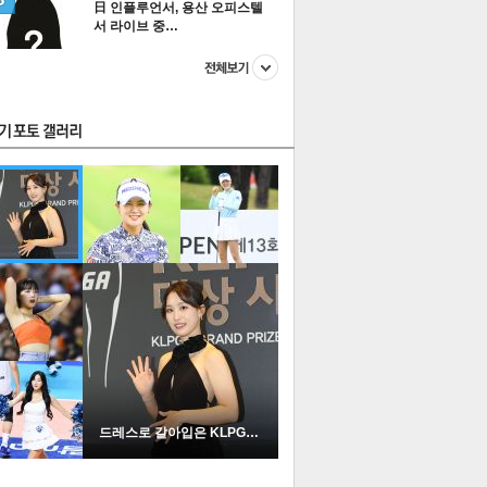
日 인플루언서, 용산 오피스텔
서 라이브 중…
스투펀
US
이 본 뉴스
스포츠
포토
드레스로 갈아입은 KLPGA …