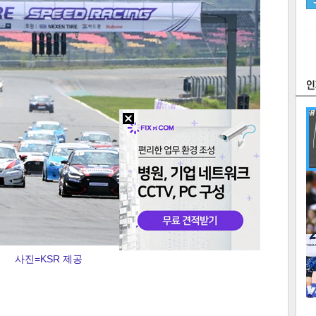
츠
라이프
포토
만화
FOC
많
연예
1
사진=KSR 제공
텍스
텍스
url 복
인쇄
목록
2