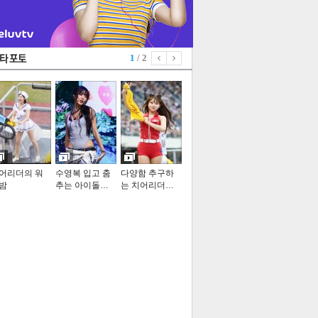
1
/ 2
어리더의 워
수영복 입고 춤
다양함 추구하
밤
추는 아이돌…
는 치어리더…