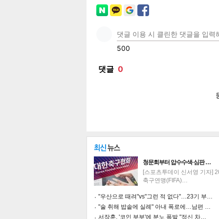
페이
트위
카카
밴드
네이
공유
유
로그
청문회부터 압수수색·심판 …
[스포츠투데이 신서영 기자] 2
축구연맹(FIFA)…
"우산으로 때려"vs"그런 적 없다"…23기 부…
"술 취해 밥솥에 실례" 아내 폭로에…남편 …
서장훈, '코인 부부'에 분노 폭발 "정신 차…