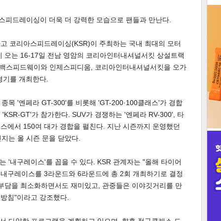
3
넥센스피드레이싱이 더욱 더 강력한 모습으로 팬들과 만난다.
고 코리아스피드레이싱(KSR)이 주최하는 국내 최대의 모터
'이 오는 16-17일 전남 영암의 코리아인터내셔널서킷 상설트랙
이후 태백스피드웨이와 인제스피디움, 코리아인터내셔널서킷을 오가
7경기를 개최한다.
인
 '엔페라 GT-300'를 비롯해 'GT-200·100클래스'가 경합
'KSR-GT'가 참가한다. SUV가 경쟁하는 '엔페라 RV-300', 타
클래스에서 150여 대가 경합을 펼친다. 지난 시즌까지 운영했던
지는 올 시즌 문을 닫았다.
'내구레이스'를 꼽을 수 있다. KSR 관계자는 "올해 타이어
는 내구레이스를 3라운드와 6라운드에 총 2회 개최하기로 결정
 부담을 최소화하면서도 재미있고, 관중들은 이야깃거리를 만
 방침"이라고 강조했다.