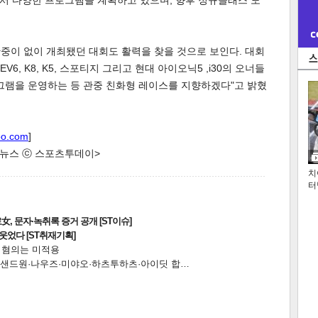
서 다양한 프로그램을 계획하고 있으며, 향후 정규클래스 도
중이 없이 개최됐던 대회도 활력을 찾을 것으로 보인다. 대회
, K8, K5, 스포티지 그리고 현대 아이오닉5 ,i30의 오너들
그램을 운영하는 등 관중 친화형 레이스를 지향하겠다"고 밝혔
oo.com
]
한 뉴스 ⓒ 스포츠투데이>
치
터
, 문자·녹취록 증거 공개 [ST이슈]
웃었다 [ST취재기획]
전 혐의는 미적용
…앰퍼샌드원·나우즈·미야오·하츠투하츠·아이딧 합…