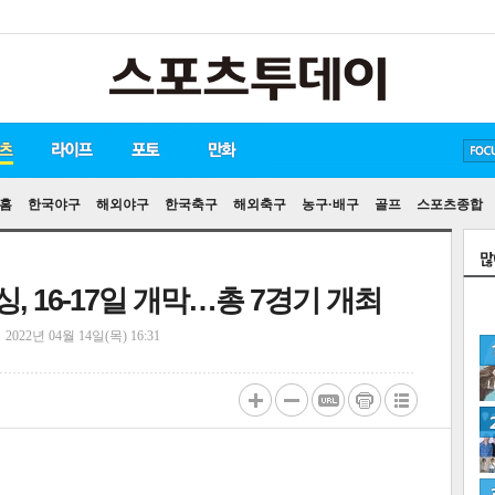
방탄소년단
손흥민
유아인
홈
한국야구
해외야구
한국축구
해외축구
농구·배구
골프
스포츠종합
, 16-17일 개막…총 7경기 개최
정
2022년 04월 14일(목) 16:31