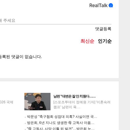
텍스
텍스
url 복
인쇄
목록
게
소
남편 "대변은 잘 안 치웠다……
026 국제
[스포츠투데이 정예원 기자] '이혼숙려
캠프' 남편이 육…
박문성 "축구협회 성접대 의혹? 사실이면 국…
방은희, 6년 지나도 생생한 母 고독사 아픔…
"母 고독사, 사망 이틀 뒤 발견"…방은희 눈…