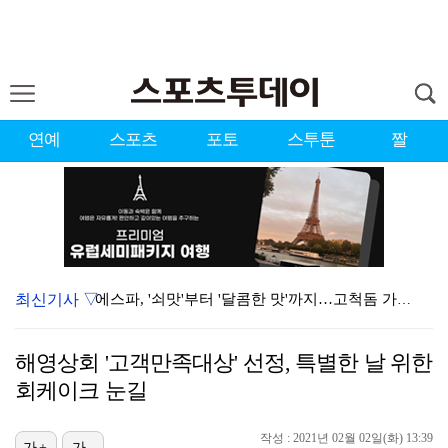
연예
스포츠
포토
스투툰
짤
최신기사 ▽
에스파, '쇠맛'부터 '달콤한 맛'까지…고척돔 가득 채…
블랙핑크, 10주년 행사 논란에 사과 "커뮤니케이션 문…
해영상회 '고객만족대상' 선정, 특별한 날 위한
'리그 2연패 정조준' 아스널, 뉴캐슬서 기마랑이스 영…
회케이크 눈길
에스파 고척돔 공연에 반가운 얼굴…아이들 미연·트와이스…
작성 : 2021년 02월 02일(화) 13:39
가+
가-
한국 남자배구, 중국 3-0 완파하고 동아시아선수권 결…