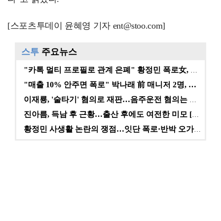
[스포츠투데이 윤혜영 기자 ent@stoo.com]
스투
주요뉴스
"카톡 멀티 프로필로 관계 은폐" 황정민 폭로女, 문자…
"매출 10% 안주면 폭로" 박나래 前 매니저 2명, …
이재룡, '술타기' 혐의로 재판…음주운전 혐의는 미적용…
진아름, 득남 후 근황…출산 후에도 여전한 미모 [스타…
황정민 사생활 논란의 쟁점…잇단 폭로·반박 오가는 소모…