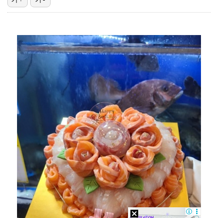
에스파, 고척돔 입성…공연 시작 40분 만에 첫 인사 …
"언론사 대표·국회의원도"…최연청, 판사 남편까지 화려…
박지민 아나운서 "발리까지 갔는데…'피의 게임2' 출연…
'첫 승 도전' 장은수 "우승 의식하기보다 내 플레이에…
'서명관·야고 연속골' 울산, 동해안 더비서 포항 제압…