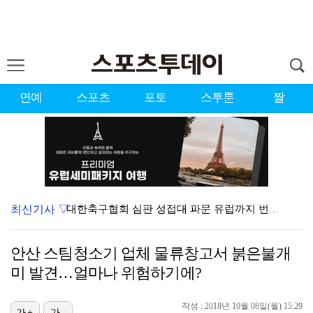
연예
스포츠
포토
스투툰
짤
최신기사 ▽
대한축구협회 심판 성접대 파문 유럽까지 번졌다…佛 매체…
'첫 승 도전' 장은수 "우승 의식하기보다 내 플레이에…
안산 스팀청소기 업체 물류창고서 붉은불개
'황정민 스토킹 혐의' A씨 11일 결심 공판
미 발견…얼마나 위험하기에?
에스파, 고척돔 입성…공연 시작 40분 만에 첫 인사 …
작성 : 2018년 10월 08일(월) 15:29
가+
가-
맨시티 마레스카 감독 "이강인은 훌륭한 선수…아틀레티코…