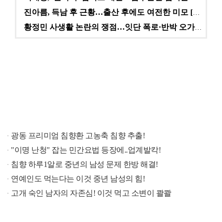
진아름, 득남 후 근황…출산 후에도 여전한 미모 [스타…
황정민 사생활 논란의 쟁점…잇단 폭로·반박 오가는 소모…