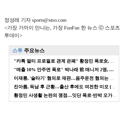
정성래 기자 sports@stoo.com
<가장 가까이 만나는, 가장 FunFun 한 뉴스 ⓒ 스포츠
투데이>
스투
주요뉴스
"카톡 멀티 프로필로 관계 은폐" 황정민 폭로女, 문자…
"매출 10% 안주면 폭로" 박나래 前 매니저 2명, …
이재룡, '술타기' 혐의로 재판…음주운전 혐의는 미적용…
진아름, 득남 후 근황…출산 후에도 여전한 미모 [스타…
황정민 사생활 논란의 쟁점…잇단 폭로·반박 오가는 소모…