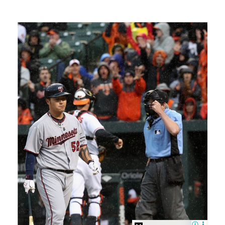
"언론사 대표·국회의원도"…최연청, 판사 남편까지 화려…
'첫 승 도전' 장은수 "우승 의식하기보다 내 플레이에…
박지민 아나운서 "발리까지 갔는데…'피의 게임2' 출연…
한국 남자배구, 중국 3-0 완파하고 동아시아선수권 결…
'서명관·야고 연속골' 울산, 동해안 더비서 포항 제압…