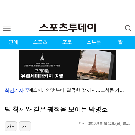
연예
스포츠
포토
스투툰
짤
최신기사 ▽
에스파, '쇠맛'부터 '달콤한 맛'까지…고척돔 가득 채…
블랙핑크, 10주년 행사 논란에 사과 "커뮤니케이션 문…
팀 침체와 같은 궤적을 보이는 박병호
에스파, 고척돔 입성…공연 시작 40분 만에 첫 인사 …
작성 : 2016년 04월 12일(화) 18:25
'리그 2연패 정조준' 아스널, 뉴캐슬서 기마랑이스 영…
가+
가-
에스파 고척돔 공연에 반가운 얼굴…아이들 미연·트와이스…