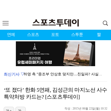
연예
스포츠
포토
스투툰
짤
최신기사 ▽
하영 측 "증조부 안상호 맞지만…친일파? 사실무근" […
'방송 출연' 유명 산부인과 원장, 프로포폴 셀프 투약…
‘또 졌다’ 한화 5연패, 김성근의 마지노선 사수
"스토킹 피해자" 황정민VS"2억대 손해배상" A 씨,…
특약처방 카드는? [스포츠투데이]
"블랙핑크 데뷔 10주년 행사로 국중박 입장 통제"…문…
작성 : 2015년 06월 22일(월) 10:32
가+
가-
김지원, 어린이병원에 1억원 쾌척 "'닥터X' 촬영 중…