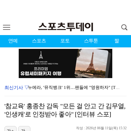
연예
스포츠
포토
스투툰
짤
최신기사 ▽
누에라, '뮤직뱅크' 1위…팬들에 "영원하자" [TV캡…
강채연, 제주삼다수 2R 깜짝 선두 도약…박민지 공동 …
'참교육' 홍종찬 감독 "모든 걸 안고 간 김무열,
서장훈 감독 "내 능력 부족" 자책하게 만든 펜타곤과의…
'인생캐'로 인정받아 좋아" [인터뷰 스포]
폭발까지 5분…안보현·정은채, 목숨 건 사투 시작(재벌…
작성 : 2026년 06월 11일(목) 15:32
가+
가-
대한축구협회의 '심판 성접대'…최악의 경우 런던 올림픽…