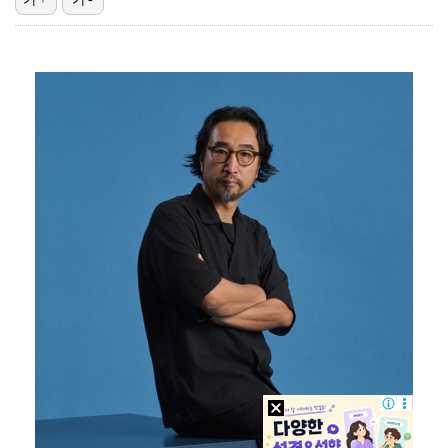
이강인, 아틀레티코 마드리드 첫 훈련 진행…9일 맨시티…
폭발물 지킨 안보현, '악마 교관' 정은채와 재회(재벌…
대놓고 '심판 마사지'로 결재 받기도…최종 결재권자는 …
'1라운드 115위' 김민별, 2라운드 7타 줄이며 7…
외신까지 퍼지고 있는 축구협회 성접대 논란…2002 한…