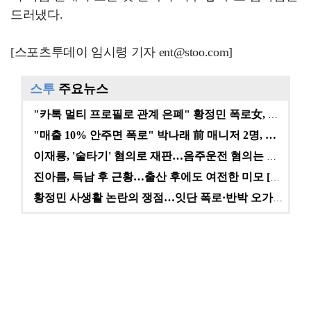
드러냈다.
[스포츠투데이 임시령 기자 ent@stoo.com]
스투
주요뉴스
"카톡 멀티 프로필로 관계 은폐" 황정민 폭로女, 문자…
"매출 10% 안주면 폭로" 박나래 前 매니저 2명, …
이재룡, '술타기' 혐의로 재판…음주운전 혐의는 미적용…
진아름, 득남 후 근황…출산 후에도 여전한 미모 [스타…
황정민 사생활 논란의 쟁점…잇단 폭로·반박 오가는 소모…