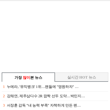
실시간 HOT 뉴스
가장
많이
본 뉴스
1
누에라, '뮤직뱅크' 1위…팬들에 "영원하자" …
2
강채연, 제주삼다수 2R 깜짝 선두 도약…박민지…
3
서장훈 감독 "내 능력 부족" 자책하게 만든 펜…