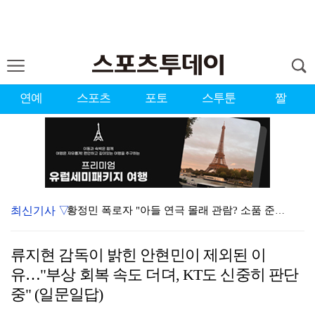
연예
스포츠
포토
스투툰
짤
최신기사 ▽
황정민 폭로자 "아들 연극 몰래 관람? 소품 준비 돕고…
이강인, 드디어 아틀레티코 선수단과 만났다…시메오네 감…
류지현 감독이 밝힌 안현민이 제외된 이
10주년인데 40명뿐?…블랙핑크 행사 공지에 팬심 폭발…
유…"부상 회복 속도 더뎌, KT도 신중히 판단
KBO, 기록적인 폭염으로 9일까지 리그 중단…내달 6…
중" (일문일답)
"매출 10% 안주면 폭로" 박나래 前 매니저 2명, …