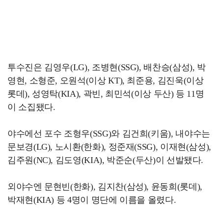
투수진은 김영우(LG), 조병현(SSG), 배찬승(삼성), 박
영현, 소형준, 오원석(이상 KT), 최준용, 김진욱(이상
롯데), 성영탁(KIA), 곽빈, 최민석(이상 두산) 등 11명
이 소집됐다.
야수에선 포수 조형우(SSG)와 김건희(키움), 내야수는
문보경(LG), 노시환(한화), 정준재(SSG), 이재현(삼성),
김주원(NC), 김도영(KIA), 박준순(두산)이 선발됐다.
외야수엔 문현빈(한화), 김지찬(삼성), 윤동희(롯데),
박재현(KIA) 등 4명이 명단에 이름을 올렸다.