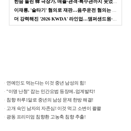
한숨 돌린 韓 극장가, 매출·관객·특수관까지 웃었다 […
이재룡, '술타기' 혐의로 재판…음주운전 혐의는 미적용…
더 강력해진 '2026 KWDA' 라인업…앰퍼샌드원·나…