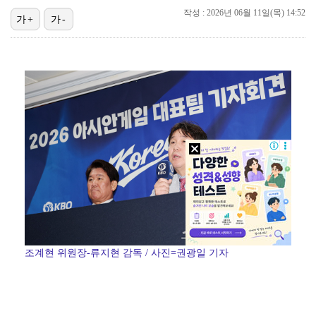
작성 : 2026년 06월 11일(목) 14:52
가+
가-
박지훈, 9월 잠실실내체육관서 앙코르 콘서트 개최
"기분 맞춰주려고" 축구협회, 외국인 심판 성접대 의혹…
'나솔' 24기 옥순, 출연료 미지급 폭로 "1년 넘게…
'폭염 영향' 프로야구, 9일까지 리그 중단 결정…11…
'오디세이'·'스파이더맨4', 박스오피스 투톱…기록 경…
조계현 위원장-류지현 감독 / 사진=권광일 기자