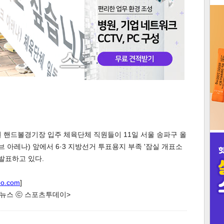
3
인
 핸드볼경기장 입주 체육단체 직원들이 11일 서울 송파구 올
아레나) 앞에서 6·3 지방선거 투표용지 부족 '잠실 개표소
 발표하고 있다.
oo.com
]
한 뉴스 ⓒ 스포츠투데이>