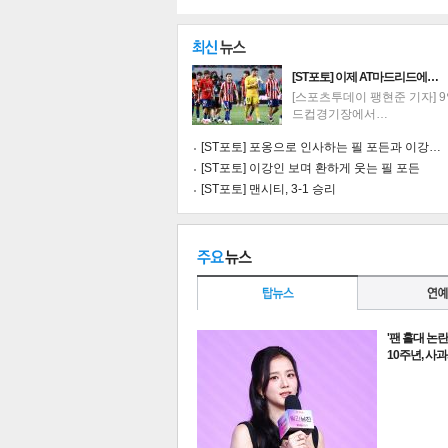
[ST포토] 이제 AT마드리드에…
[스포츠투데이 팽현준 기자] 
드컵경기장에서…
[ST포토] 포옹으로 인사하는 필 포든과 이강…
[ST포토] 이강인 보며 환하게 웃는 필 포든
[ST포토] 맨시티, 3-1 승리
공유
유
로그
'팬 홀대 논
10주년, 사