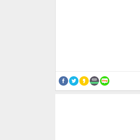
관련뉴스
스북
터 공
달기
공유
버블