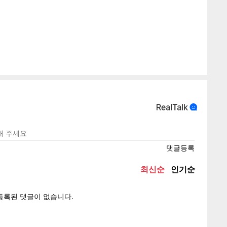
텍스
텍스
url 복
인쇄
목록