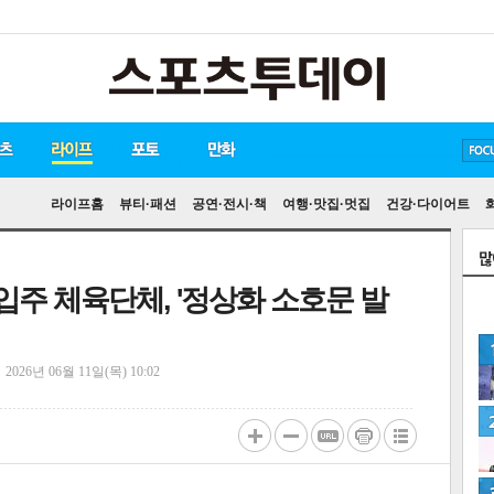
방탄소년단
손흥민
유아인
라이프홈
뷰티·패션
공연·전시·책
여행·맛집·멋집
건강·다이어트
 입주 체육단체, '정상화 소호문 발
정
2026년 06월 11일(목) 10:02