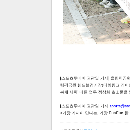
[스포츠투데이 권광일 기자] 올림픽공원
림픽공원 핸드볼경기장(티켓링크 라이브 
봉쇄 시위' 따른 업무 정상화 호소문을
[스포츠투데이 권광일 기자
sports@st
<가장 가까이 만나는, 가장 FunFun 