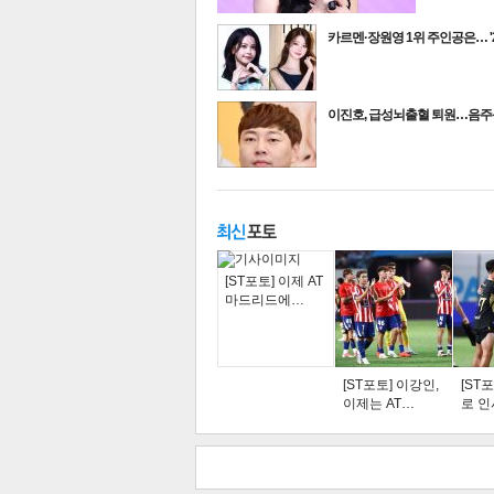
카르멘·장원영 1위 주인공은… '
최신뉴스
이진호, 급성뇌출혈 퇴원…음
[ST포토] 이제 AT
마드리드에…
주요뉴스
탑뉴스
연예
[ST포토] 이강인,
[ST
이제는 AT…
로 
기
스북
터 공
오톡
공유
버블